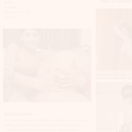
Inne sex anonse
Kalisz
Katowice
Kędzierzyn-koźle
Kętrzyn
Kielce
Kłodzko
Knurów
Konin
Koszalin
Kołobrzeg
Kraków
Kraśnik
Krosno
Krotoszyn
Kutno
Kasia24, 24 lat
Kwidzyń
Legionowo
Legnica
Leszno
Lębork
Lubin
Lublin
Luboń
Parę słów o stronie
Łódź
Na stronach serwisu Fajnelaski.net znajdują się sex anonse
Łomża
kobiet z ponad 100 miejscowości z terenu całego kraju
Łowicz
szukających kontaktu z mężczyznami. Są to zarówno