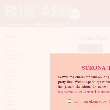
Prywatne sex anonse fajnych lasek z całej Polski
Miasta
Ognista Paula
Augustów
Będzin
Bełchatów
Biała Podlaska
Białystok
Bielsko-Biała
STRONA 
Biłgoraj
Bochnia
Bolesławiec
Serwis ma charakter zabawy poga
Brodnica
party line. Wchodząc dalej i za
Brzeg
lat, jestem świadom, że uczestn
Bydgoszcz
|
Regulamin usługi Chatsms
Regulami
Bytom
Chełm
Chojnice
Tak, mam ukończone 18 l
Chorzów
Chrzanów