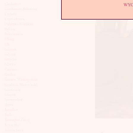
Ciechanów
WY
Czechowice-Dziedzice
Czeladź
Częstochowa
Dąbrowa Górnicza
Dębica
Dzierżoniów
Elbląg
Ełk
Gdańsk
Gdynia
Giżycko
Gliwice
Gniezno
Gorlice
Gorzów Wielkopolski
Grodzisk Mazowiecki
Grudziądz
Głogów
Inowrocław
Iława
Jarosław
Jasło
Jastrzębie Zdrój
Jaworzno
Jelenia Góra