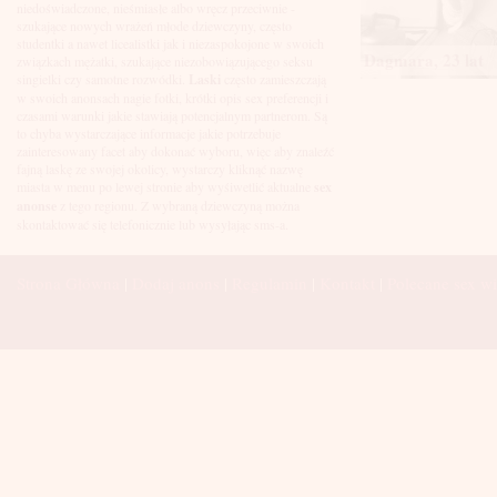
Łuków
niedoświadczone, nieśmiasłe albo wręcz przeciwnie -
Malbork
szukające nowych wrażeń młode dziewczyny, często
Mielec
studentki a nawet licealistki jak i niezaspokojone w swoich
Dagmara, 23 lat
Mikołów
związkach mężatki, szukające niezobowiązującego seksu
Mińsk Mazowiecki
singielki czy samotne rozwódki.
Laski
często zamieszczają
Mława
w swoich anonsach nagie fotki, krótki opis sex preferencji i
Mysłowice
czasami warunki jakie stawiają potencjalnym partnerom. Są
Myszków
to chyba wystarczające informacje jakie potrzebuje
Nowa Sól
zainteresowany facet aby dokonać wyboru, więc aby znaleźć
fajną laskę ze swojej okolicy, wystarczy kliknąć nazwę
Nowy Dwór Mazowiecki
miasta w menu po lewej stronie aby wyśiwetlić aktualne
sex
Nowy Sącz
anonse
z tego regionu. Z wybraną dziewczyną można
Nowy Targ
skontaktować się telefonicznie lub wysyłając sms-a.
Nysa
Oleśnica
Olkusz
Strona Główna
|
Dodaj anons
|
Regulamin
|
Kontakt
|
Polecane sex wi
Olsztyn
Oława
Opole
Ostróda
Ostrów Wielkopolski
Ostrowiec Świętokrzyski
Ostrołęka
Otwock
Oświęcim
Pabianice
Piaseczno
Piekary Śląskie