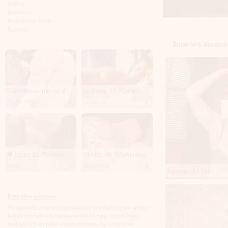
Kalisz
Katowice
Kędzierzyn-koźle
Kętrzyn
Kielce
Inne sex anonse
Kłodzko
Knurów
Konin
Koszalin
Kołobrzeg
Kraków
Experience intense desire for girls anytime, anywhere.
🎀 Emily, 37📍Columbus
Kraśnik
Stellar Affinity
xDate.us
Krosno
Krotoszyn
Kutno
Kwidzyń
Legionowo
Legnica
🧡 Lena, 31📍Columbus
💏 Aria, 45📍Columbus
Leszno
xDate
us.hookup
Lębork
Iwona, 41 lat
Lubin
Lublin
Luboń
Parę słów o stronie
Łódź
Na stronach serwisu Fajnelaski.net znajdują się sex anonse
Łomża
kobiet z ponad 100 miejscowości z terenu całego kraju
Łowicz
szukających kontaktu z mężczyznami. Są to zarówno