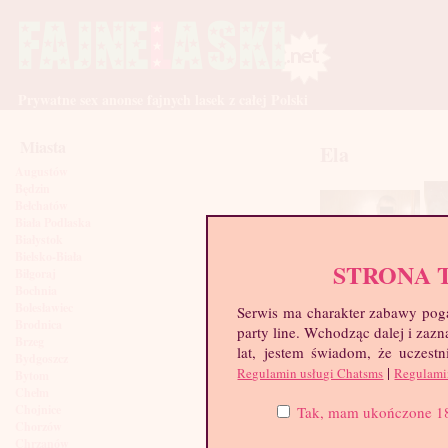
Prywatne sex anonse fajnych lasek z całej Polski
Miasta
Ela
Augustów
Będzin
Bełchatów
Biała Podlaska
Białystok
Bielsko-Biała
STRONA 
Biłgoraj
Bochnia
Bolesławiec
Serwis ma charakter zabawy poga
Brodnica
party line. Wchodząc dalej i za
Brzeg
lat, jestem świadom, że uczestn
Bydgoszcz
|
Regulamin usługi Chatsms
Regulami
Bytom
Chełm
Chojnice
Tak, mam ukończone 18 l
Chorzów
Chrzanów