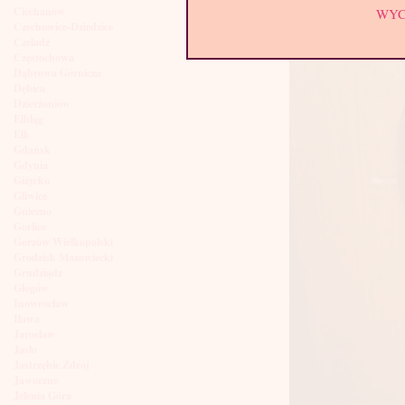
Ciechanów
WY
Czechowice-Dziedzice
Czeladź
Częstochowa
Dąbrowa Górnicza
Dębica
Dzierżoniów
Elbląg
Ełk
Gdańsk
Gdynia
Giżycko
Gliwice
Gniezno
Gorlice
Gorzów Wielkopolski
Grodzisk Mazowiecki
Grudziądz
Głogów
Inowrocław
Iława
Jarosław
Jasło
Jastrzębie Zdrój
Jaworzno
Jelenia Góra