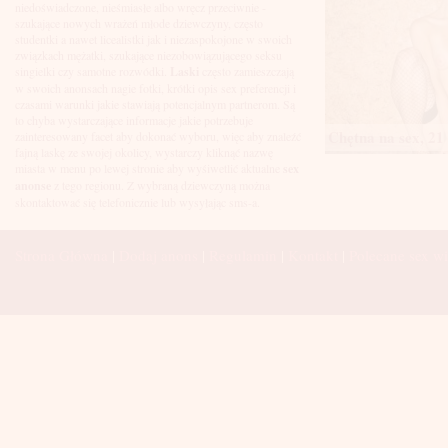
Łuków
niedoświadczone, nieśmiasłe albo wręcz przeciwnie -
Malbork
szukające nowych wrażeń młode dziewczyny, często
Mielec
studentki a nawet licealistki jak i niezaspokojone w swoich
Mikołów
związkach mężatki, szukające niezobowiązującego seksu
Mińsk Mazowiecki
singielki czy samotne rozwódki.
Laski
często zamieszczają
Mława
w swoich anonsach nagie fotki, krótki opis sex preferencji i
Mysłowice
czasami warunki jakie stawiają potencjalnym partnerom. Są
Myszków
to chyba wystarczające informacje jakie potrzebuje
Chętna na sex, 21 
Nowa Sól
zainteresowany facet aby dokonać wyboru, więc aby znaleźć
fajną laskę ze swojej okolicy, wystarczy kliknąć nazwę
Nowy Dwór Mazowiecki
miasta w menu po lewej stronie aby wyśiwetlić aktualne
sex
Nowy Sącz
anonse
z tego regionu. Z wybraną dziewczyną można
Nowy Targ
skontaktować się telefonicznie lub wysyłając sms-a.
Nysa
Oleśnica
Olkusz
Strona Główna
|
Dodaj anons
|
Regulamin
|
Kontakt
|
Polecane sex wi
Olsztyn
Oława
Opole
Ostróda
Ostrów Wielkopolski
Ostrowiec Świętokrzyski
Ostrołęka
Otwock
Oświęcim
Pabianice
Piaseczno
Piekary Śląskie