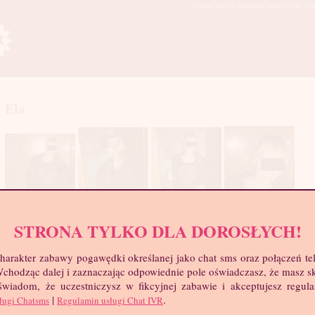
Młode, starsze, seksowne polskie laski cze
Ela
STRONA TYLKO DLA DOROSŁYCH!
mia
harakter zabawy pogawędki określanej jako chat sms oraz połączeń te
 Wchodząc dalej i zaznaczając odpowiednie pole oświadczasz, że masz 
troc
 świadom, że uczestniczysz w fikcyjnej zabawie i akceptujesz regul
Wie
|
.
ługi Chatsms
Regulamin usługi Chat IVR
Wzr