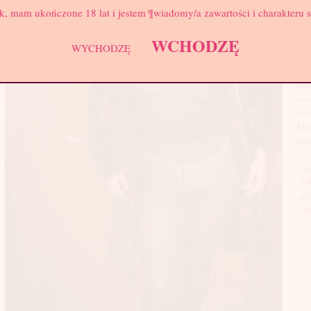
Wa
k, mam ukończone 18 lat i jestem ¶wiadomy/a zawartości i charakteru 
Biu
WCHODZĘ
Wit
WYCHODZĘ
blo
w m
ano
cza
męż
Mam
tak
Ab
70
al
M