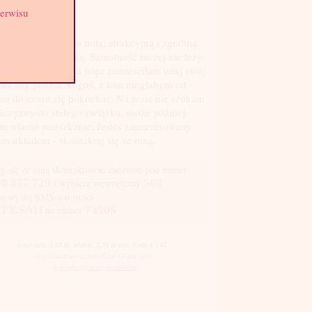
ga: 58 kg
serwisu
st: 3
am. Jestem bardzo miłą, atrakcyjną i zgrabną
ndynką - rozwódką. Samotność raczej nie leży
oim charakterze a więc zamieściłam tutaj swój
ns aby poznać kogoś, z kim mogłabym od
su do czasu się pokochać. Na razie nie szukam
czyzny do stałego związku, może później.
 własne mieszkanie. Jesteś zainteresowany
im układem - skontaktuj się ze mną.
y się ze mną skontaktować zadzwoń pod numer:
8 877 729
i wybierz wewnętrzny
508
bo wyślij SMS-a o treści
TX.SAH
na numer
73906
koszt sms: 3,69 zł, telefon: 7,38 zł/min. Ceny z VAT.
Regulamin usługi Sms Chat i Party Line
jak zwiększyć limit w telefonie