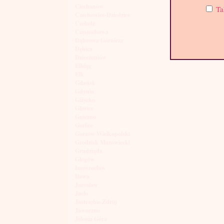
Ciechanów
Ta
Czechowice-Dziedzice
Czeladź
Częstochowa
Dąbrowa Górnicza
Dębica
Dzierżoniów
Elbląg
Ełk
Gdańsk
Gdynia
Giżycko
Gliwice
Gniezno
Gorlice
Gorzów Wielkopolski
Grodzisk Mazowiecki
Grudziądz
Głogów
Inowrocław
Iława
Jarosław
Jasło
Jastrzębie Zdrój
Jaworzno
Jelenia Góra