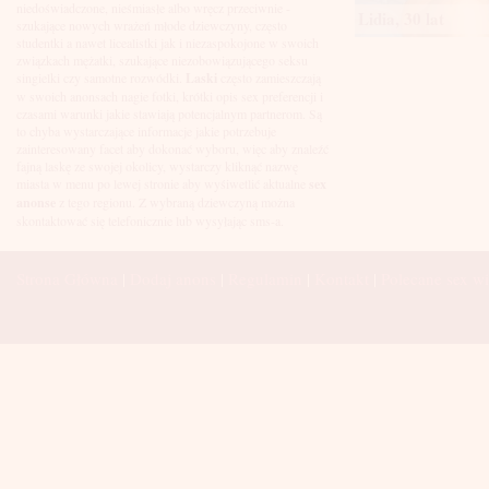
Łuków
niedoświadczone, nieśmiasłe albo wręcz przeciwnie -
Lidia, 30 lat
Malbork
szukające nowych wrażeń młode dziewczyny, często
Mielec
studentki a nawet licealistki jak i niezaspokojone w swoich
Mikołów
związkach mężatki, szukające niezobowiązującego seksu
Mińsk Mazowiecki
singielki czy samotne rozwódki.
Laski
często zamieszczają
Mława
w swoich anonsach nagie fotki, krótki opis sex preferencji i
Mysłowice
czasami warunki jakie stawiają potencjalnym partnerom. Są
Myszków
to chyba wystarczające informacje jakie potrzebuje
Nowa Sól
zainteresowany facet aby dokonać wyboru, więc aby znaleźć
fajną laskę ze swojej okolicy, wystarczy kliknąć nazwę
Nowy Dwór Mazowiecki
miasta w menu po lewej stronie aby wyśiwetlić aktualne
sex
Nowy Sącz
anonse
z tego regionu. Z wybraną dziewczyną można
Nowy Targ
skontaktować się telefonicznie lub wysyłając sms-a.
Nysa
Oleśnica
Olkusz
Strona Główna
|
Dodaj anons
|
Regulamin
|
Kontakt
|
Polecane sex wi
Olsztyn
Oława
Opole
Ostróda
Ostrów Wielkopolski
Ostrowiec Świętokrzyski
Ostrołęka
Otwock
Oświęcim
Pabianice
Piaseczno
Piekary Śląskie