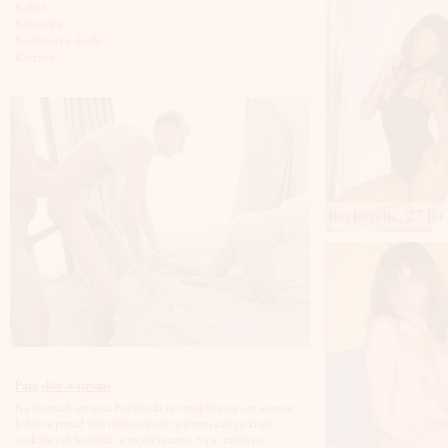
Kalisz
Katowice
Kędzierzyn-koźle
Kętrzyn
Kielce
Kłodzko
Knurów
Konin
Koszalin
Kołobrzeg
Kraków
Kraśnik
Krosno
Barbarella, 27 lat
Krotoszyn
Kutno
Kwidzyń
Legionowo
Legnica
Leszno
Lębork
Lubin
Lublin
Luboń
Parę słów o stronie
Łódź
Na stronach serwisu Fajnelaski.net znajdują się sex anonse
Łomża
kobiet z ponad 100 miejscowości z terenu całego kraju
Łowicz
szukających kontaktu z mężczyznami. Są to zarówno