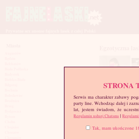
Prywatne sex anonse fajnych lasek z całej Polski
Miasta
Egzotyczna la
Augustów
Będzin
Bełchatów
Biała Podlaska
Białystok
Bielsko-Biała
STRONA 
Biłgoraj
Bochnia
Bolesławiec
Serwis ma charakter zabawy poga
Brodnica
party line. Wchodząc dalej i za
Brzeg
lat, jestem świadom, że uczestn
Bydgoszcz
|
Regulamin usługi Chatsms
Regulami
Bytom
Chełm
Chojnice
Tak, mam ukończone 18 l
Chorzów
Chrzanów