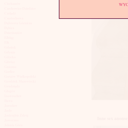
Ciechanów
WY
Czechowice-Dziedzice
Czeladź
Częstochowa
Dąbrowa Górnicza
Dębica
Dzierżoniów
Elbląg
Ełk
Gdańsk
Gdynia
Giżycko
Gliwice
Gniezno
Gorlice
Gorzów Wielkopolski
Grodzisk Mazowiecki
Grudziądz
Głogów
Inowrocław
Iława
Jarosław
Jasło
Jastrzębie Zdrój
Inne sex anonse
Jaworzno
Jelenia Góra