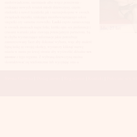
Łuków
niedoświadczone, nieśmiasłe albo wręcz przeciwnie -
Malbork
szukające nowych wrażeń młode dziewczyny, często
Mielec
studentki a nawet licealistki jak i niezaspokojone w swoich
Mikołów
związkach mężatki, szukające niezobowiązującego seksu
Mińsk Mazowiecki
singielki czy samotne rozwódki.
Laski
często zamieszczają
Mława
Ida, 27 lat
w swoich anonsach nagie fotki, krótki opis sex preferencji i
Mysłowice
czasami warunki jakie stawiają potencjalnym partnerom. Są
Myszków
to chyba wystarczające informacje jakie potrzebuje
Nowa Sól
zainteresowany facet aby dokonać wyboru, więc aby znaleźć
fajną laskę ze swojej okolicy, wystarczy kliknąć nazwę
Nowy Dwór Mazowiecki
miasta w menu po lewej stronie aby wyśiwetlić aktualne
sex
Nowy Sącz
anonse
z tego regionu. Z wybraną dziewczyną można
Nowy Targ
skontaktować się telefonicznie lub wysyłając sms-a.
Nysa
Oleśnica
Olkusz
Strona Główna
|
Dodaj anons
|
Regulamin
|
Kontakt
|
Polecane sex wi
Olsztyn
Oława
Opole
Ostróda
Ostrów Wielkopolski
Ostrowiec Świętokrzyski
Ostrołęka
Otwock
Oświęcim
Pabianice
Piaseczno
Piekary Śląskie