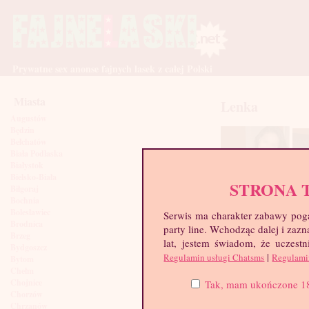
Prywatne sex anonse fajnych lasek z całej Polski
Miasta
Lenka
Augustów
Będzin
Bełchatów
Biała Podlaska
Białystok
Bielsko-Biała
STRONA 
Biłgoraj
Bochnia
Bolesławiec
Serwis ma charakter zabawy poga
Brodnica
party line. Wchodząc dalej i za
Brzeg
lat, jestem świadom, że uczestn
Bydgoszcz
|
Regulamin usługi Chatsms
Regulami
Bytom
Chełm
Chojnice
Tak, mam ukończone 18 l
Chorzów
Chrzanów