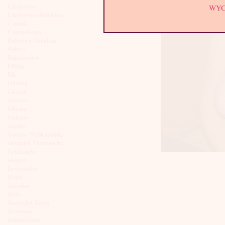
Ciechanów
WY
Czechowice-Dziedzice
Czeladź
Częstochowa
Dąbrowa Górnicza
Dębica
Dzierżoniów
Elbląg
Ełk
Gdańsk
Gdynia
Giżycko
Gliwice
Gniezno
Gorlice
Gorzów Wielkopolski
Grodzisk Mazowiecki
Grudziądz
Głogów
Inowrocław
Iława
Jarosław
Jasło
Jastrzębie Zdrój
Jaworzno
Jelenia Góra