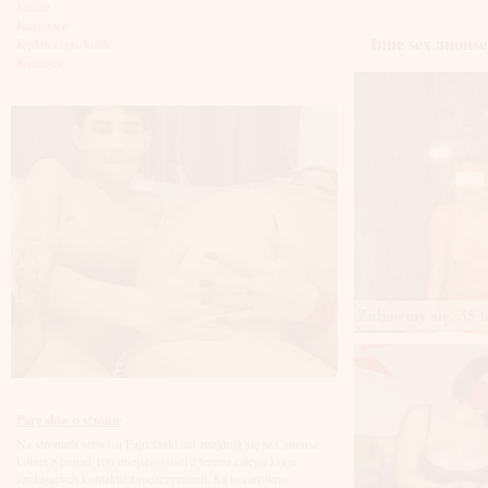
Kalisz
Katowice
Inne sex anonse
Kędzierzyn-koźle
Kętrzyn
Kielce
Kłodzko
Knurów
Konin
Koszalin
Kołobrzeg
Kraków
Kraśnik
Krosno
Krotoszyn
Kutno
Kwidzyń
Legionowo
Zabawmy się, 35 l
Legnica
Leszno
Lębork
Lubin
Lublin
Luboń
Parę słów o stronie
Łódź
Na stronach serwisu Fajnelaski.net znajdują się sex anonse
Łomża
kobiet z ponad 100 miejscowości z terenu całego kraju
Łowicz
szukających kontaktu z mężczyznami. Są to zarówno