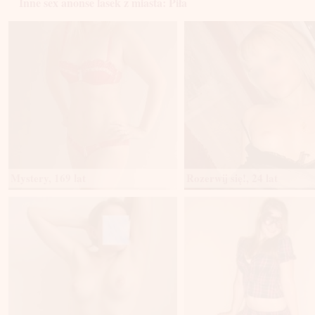
Inne sex anonse lasek z miasta: Piła
Mystery, 169 lat
Rozerwij się!, 24 lat