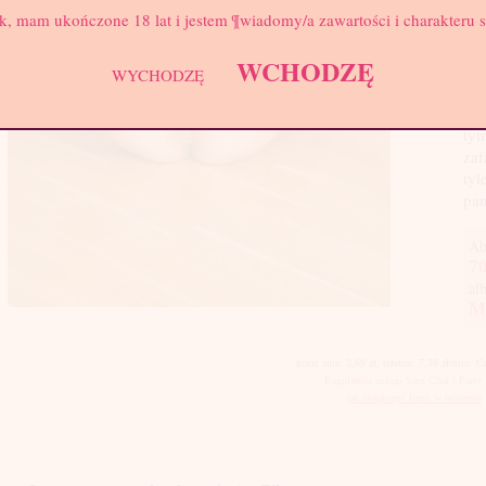
k, mam ukończone 18 lat i jestem ¶wiadomy/a zawartości i charakteru 
Moj
lub
WCHODZĘ
las
WYCHODZĘ
spr
mak
tym
zaf
tyl
pan
Ab
70
al
M
koszt sms: 3,69 zł, telefon: 7,38 zł/min. 
Regulamin usługi Sms Chat i Party 
jak zwiększyć limit w telefonie