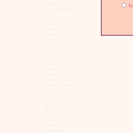
Ciechanów
Ta
Czechowice-Dziedzice
Czeladź
Częstochowa
Dąbrowa Górnicza
Dębica
Dzierżoniów
Elbląg
Ełk
Gdańsk
Gdynia
Giżycko
Gliwice
Gniezno
Gorlice
Gorzów Wielkopolski
Grodzisk Mazowiecki
Grudziądz
Głogów
Inowrocław
Iława
Jarosław
Jasło
Jastrzębie Zdrój
Jaworzno
Jelenia Góra