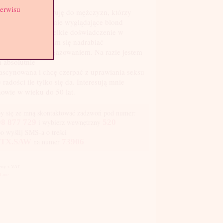
serwisu
e ogłoszenie kieruję do mężczyzn, którzy
ią, młode, niewinnie wyglądające blond
eczki. Moje niewielkie doświadczenie w
awach seksu staram się nadrabiać
symalnym zaangażowaniem. Na razie jestem
 absolutnie
ascynowana i chcę czerpać z uprawiania seksu
e radości ile tylko się da. Interesują mnie
owie w wieku do 50 lat.
y się ze mną skontaktować zadzwoń pod numer:
8 877 729
i wybierz wewnętrzny
520
bo wyślij SMS-a o treści
TX.SAW
na numer
73906
Ceny z VAT.
Line