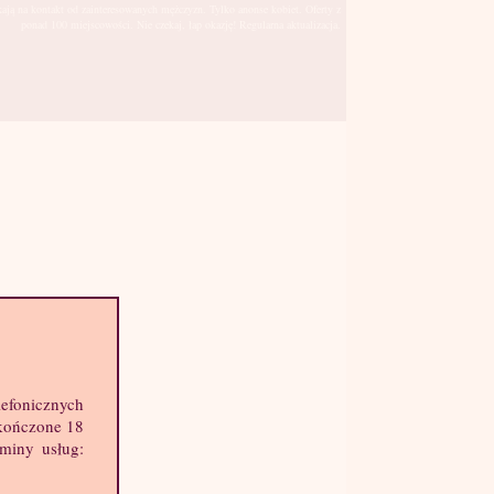
kają na kontakt od zainteresowanych mężczyzn. Tylko anonse kobiet. Oferty z
ponad 100 miejscowości. Nie czekaj, łap okazję! Regularna aktualizacja.
Piła
sto:
hę informacji o mnie:
lefonicznych
k: 19 lat
skończone 18
ost: 171 cm
aminy usług:
ga: 56 kg
st: 3