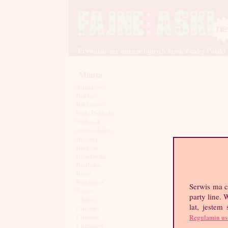
Prywatne sex anonse fajnych lasek z całej Polski
Miasta
Augustów
Będzin
Bełchatów
Biała Podlaska
Białystok
Bielsko-Biała
Biłgoraj
Bochnia
Bolesławiec
Brodnica
Brzeg
Bydgoszcz
Serwis ma c
Bytom
party line.
Chełm
lat, jestem
Chojnice
Regulamin us
Chorzów
Chrzanów