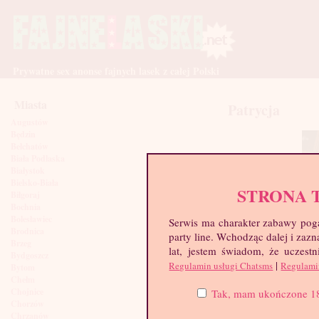
Prywatne sex anonse fajnych lasek z całej Polski
Miasta
Patrycja
Augustów
Będzin
Bełchatów
Biała Podlaska
Białystok
Bielsko-Biała
STRONA 
Biłgoraj
Bochnia
Bolesławiec
Serwis ma charakter zabawy poga
Brodnica
party line. Wchodząc dalej i za
Brzeg
lat, jestem świadom, że uczestn
Bydgoszcz
|
Regulamin usługi Chatsms
Regulami
Bytom
Chełm
Chojnice
Tak, mam ukończone 18 l
Chorzów
Chrzanów