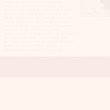
Łuków
niedoświadczone, nieśmiasłe albo wręcz przeciwnie -
Malbork
szukające nowych wrażeń młode dziewczyny, często
Mielec
studentki a nawet licealistki jak i niezaspokojone w swoich
Hanna, 37 lat
Mikołów
związkach mężatki, szukające niezobowiązującego seksu
Mińsk Mazowiecki
singielki czy samotne rozwódki.
Laski
często zamieszczają
Mława
w swoich anonsach nagie fotki, krótki opis sex preferencji i
Mysłowice
czasami warunki jakie stawiają potencjalnym partnerom. Są
Myszków
to chyba wystarczające informacje jakie potrzebuje
Nowa Sól
zainteresowany facet aby dokonać wyboru, więc aby znaleźć
fajną laskę ze swojej okolicy, wystarczy kliknąć nazwę
Nowy Dwór Mazowiecki
miasta w menu po lewej stronie aby wyśiwetlić aktualne
sex
Nowy Sącz
anonse
z tego regionu. Z wybraną dziewczyną można
Nowy Targ
skontaktować się telefonicznie lub wysyłając sms-a.
Nysa
Oleśnica
Olkusz
Strona Główna
|
Dodaj anons
|
Regulamin
|
Kontakt
|
Polecane sex wi
Olsztyn
Oława
Opole
Ostróda
Ostrów Wielkopolski
Ostrowiec Świętokrzyski
Ostrołęka
Otwock
Oświęcim
Pabianice
Piaseczno
Piekary Śląskie