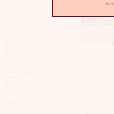
Ciechanów
WY
Czechowice-Dziedzice
Czeladź
Częstochowa
Dąbrowa Górnicza
Dębica
Dzierżoniów
Elbląg
Ełk
Gdańsk
Gdynia
Giżycko
Gliwice
Gniezno
Gorlice
Gorzów Wielkopolski
Grodzisk Mazowiecki
Grudziądz
Głogów
Inowrocław
Iława
Jarosław
Jasło
Jastrzębie Zdrój
Jaworzno
Jelenia Góra