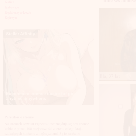
Inne sex anonse
Kalisz
Katowice
Kędzierzyn-koźle
Kętrzyn
Kielce
Kłodzko
Knurów
Stellar Affinity
Konin
Koszalin
Kołobrzeg
Kraków
Kraśnik
Krosno
Krotoszyn
Kutno
Ela, 37 lat
Kwidzyń
Legionowo
Legnica
Experience intense desire for girls
Leszno
anytime, anywhere.
Lębork
Lubin
Lublin
Luboń
Parę słów o stronie
Łódź
Na stronach serwisu Fajnelaski.net znajdują się sex anonse
Łomża
kobiet z ponad 100 miejscowości z terenu całego kraju
Łowicz
szukających kontaktu z mężczyznami. Są to zarówno