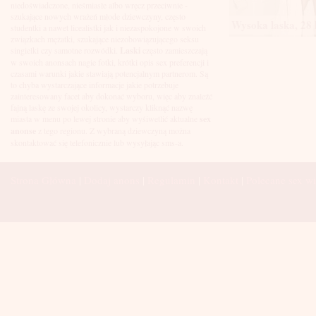
Łuków
niedoświadczone, nieśmiasłe albo wręcz przeciwnie -
Malbork
szukające nowych wrażeń młode dziewczyny, często
Wysoka laska, 28 
Mielec
studentki a nawet licealistki jak i niezaspokojone w swoich
Mikołów
związkach mężatki, szukające niezobowiązującego seksu
Mińsk Mazowiecki
singielki czy samotne rozwódki.
Laski
często zamieszczają
Mława
w swoich anonsach nagie fotki, krótki opis sex preferencji i
Mysłowice
czasami warunki jakie stawiają potencjalnym partnerom. Są
Myszków
to chyba wystarczające informacje jakie potrzebuje
Nowa Sól
zainteresowany facet aby dokonać wyboru, więc aby znaleźć
fajną laskę ze swojej okolicy, wystarczy kliknąć nazwę
Nowy Dwór Mazowiecki
miasta w menu po lewej stronie aby wyśiwetlić aktualne
sex
Nowy Sącz
anonse
z tego regionu. Z wybraną dziewczyną można
Nowy Targ
skontaktować się telefonicznie lub wysyłając sms-a.
Nysa
Oleśnica
Olkusz
Strona Główna
|
Dodaj anons
|
Regulamin
|
Kontakt
|
Polecane sex wi
Olsztyn
Oława
Opole
Ostróda
Ostrów Wielkopolski
Ostrowiec Świętokrzyski
Ostrołęka
Otwock
Oświęcim
Pabianice
Piaseczno
Piekary Śląskie