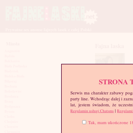
Prywatne sex anonse fajnych lasek z całej Polski
Miasta
Fajna laska
Augustów
Będzin
Bełchatów
Biała Podlaska
Białystok
Bielsko-Biała
STRONA 
Biłgoraj
Bochnia
Bolesławiec
Serwis ma charakter zabawy poga
Brodnica
party line. Wchodząc dalej i za
Brzeg
lat, jestem świadom, że uczestn
Bydgoszcz
|
Regulamin usługi Chatsms
Regulami
Bytom
Chełm
Chojnice
Tak, mam ukończone 18 l
Chorzów
Chrzanów