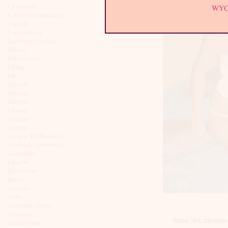
Ciechanów
WY
Czechowice-Dziedzice
Czeladź
Częstochowa
Dąbrowa Górnicza
Dębica
Dzierżoniów
Elbląg
Ełk
Gdańsk
Gdynia
Giżycko
Gliwice
Gniezno
Gorlice
Gorzów Wielkopolski
Grodzisk Mazowiecki
Grudziądz
Głogów
Inowrocław
Iława
Jarosław
Jasło
Jastrzębie Zdrój
Jaworzno
Inne sex anonse
Jelenia Góra