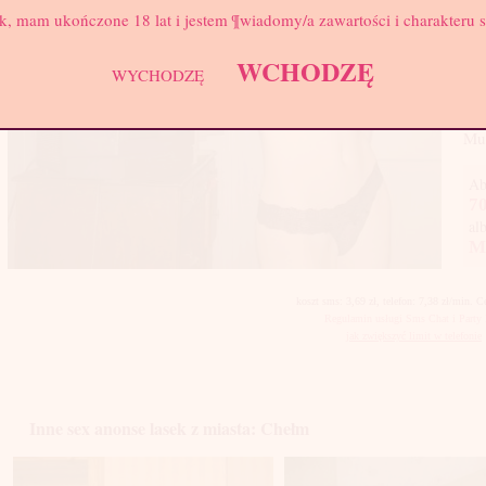
k, mam ukończone 18 lat i jestem ¶wiadomy/a zawartości i charakteru 
Nap
nap
WCHODZĘ
dok
WYCHODZĘ
jes
dam
Mus
Ab
70
al
M
koszt sms: 3,69 zł, telefon: 7,38 zł/min. 
Regulamin usługi Sms Chat i Party 
jak zwiększyć limit w telefonie
Inne sex anonse lasek z miasta: Chełm