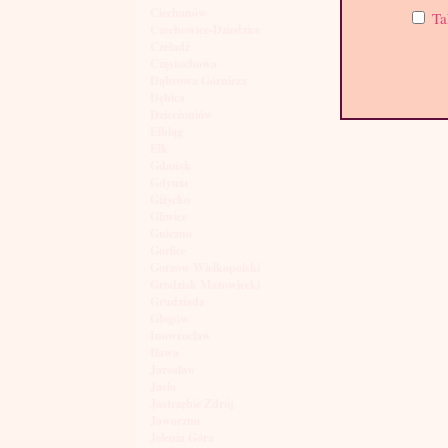
Ciechanów
Ta
Czechowice-Dziedzice
Czeladź
Częstochowa
Dąbrowa Górnicza
Dębica
Dzierżoniów
Elbląg
Ełk
Gdańsk
Gdynia
Giżycko
Gliwice
Gniezno
Gorlice
Gorzów Wielkopolski
Grodzisk Mazowiecki
Grudziądz
Głogów
Inowrocław
Iława
Jarosław
Jasło
Jastrzębie Zdrój
Jaworzno
Jelenia Góra