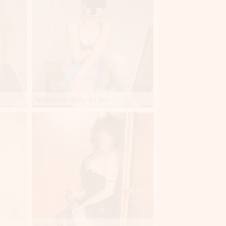
Sposób na nudę, 31 lat
Stella, 36 lat