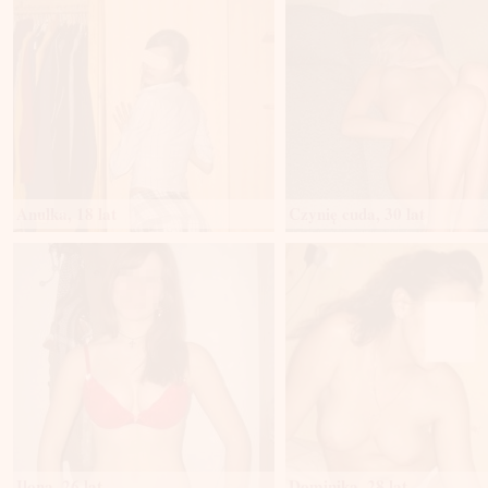
Anulka, 18 lat
Czynię cuda, 30 lat
Ilona, 26 lat
Dominika, 28 lat