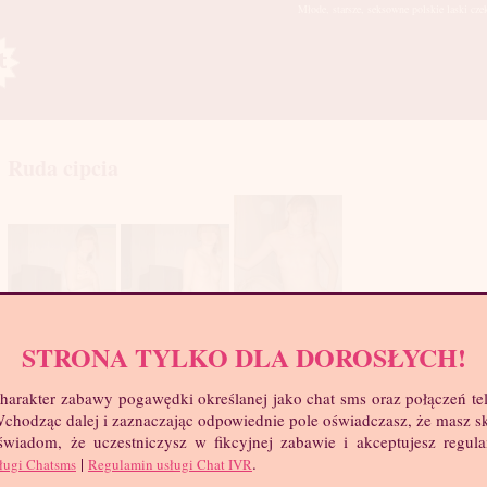
Młode, starsze, seksowne polskie laski cze
Ruda cipcia
STRONA TYLKO DLA DOROSŁYCH!
mia
troc
harakter zabawy pogawędki określanej jako chat sms oraz połączeń te
Wie
 Wchodząc dalej i zaznaczając odpowiednie pole oświadczasz, że masz 
Wzr
 świadom, że uczestniczysz w fikcyjnej zabawie i akceptujesz regul
Wa
|
.
ługi Chatsms
Regulamin usługi Chat IVR
Biu