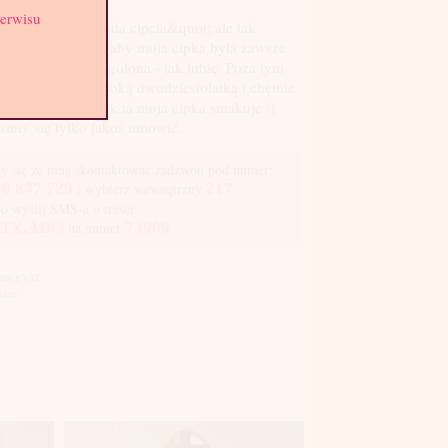
serwisu
isałam &quot;Ruda cipcia&quot; ale tak
rawdę staram się aby moja cipka była zawsze
ładnie i gładko ogolona - tak lubię. Poza tym
tem szczupłą, wysoką dwudziestolatką i chętnie
 Ci spróbować jak ta moja cipka smakuje :)
imy się tylko jakoś umówić.
y się ze mną skontaktować zadzwoń pod numer:
8 877 729
i wybierz wewnętrzny
217
bo wyślij SMS-a o treści
TX.ADO
na numer
73906
Ceny z VAT.
Line