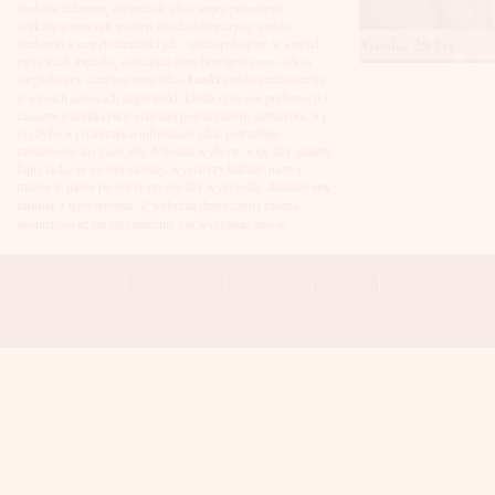
Łuków
niedoświadczone, nieśmiasłe albo wręcz przeciwnie -
Malbork
szukające nowych wrażeń młode dziewczyny, często
Mielec
Gosia, 20 lat
studentki a nawet licealistki jak i niezaspokojone w swoich
Mikołów
związkach mężatki, szukające niezobowiązującego seksu
Mińsk Mazowiecki
singielki czy samotne rozwódki.
Laski
często zamieszczają
Mława
w swoich anonsach nagie fotki, krótki opis sex preferencji i
Mysłowice
czasami warunki jakie stawiają potencjalnym partnerom. Są
Myszków
to chyba wystarczające informacje jakie potrzebuje
Nowa Sól
zainteresowany facet aby dokonać wyboru, więc aby znaleźć
fajną laskę ze swojej okolicy, wystarczy kliknąć nazwę
Nowy Dwór Mazowiecki
miasta w menu po lewej stronie aby wyśiwetlić aktualne
sex
Nowy Sącz
anonse
z tego regionu. Z wybraną dziewczyną można
Nowy Targ
skontaktować się telefonicznie lub wysyłając sms-a.
Nysa
Oleśnica
Olkusz
Strona Główna
|
Dodaj anons
|
Regulamin
|
Kontakt
|
Polecane sex wi
Olsztyn
Oława
Opole
Ostróda
Ostrów Wielkopolski
Ostrowiec Świętokrzyski
Ostrołęka
Otwock
Oświęcim
Pabianice
Piaseczno
Piekary Śląskie