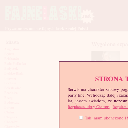
Prywatne sex anonse fajnych lasek z całej Polski
Miasta
Wygolona szp
Augustów
Będzin
Bełchatów
Biała Podlaska
Białystok
Bielsko-Biała
STRONA 
Biłgoraj
Bochnia
Bolesławiec
Serwis ma charakter zabawy poga
Brodnica
party line. Wchodząc dalej i za
Brzeg
lat, jestem świadom, że uczestn
Bydgoszcz
|
Regulamin usługi Chatsms
Regulami
Bytom
Chełm
Chojnice
Tak, mam ukończone 18 l
Chorzów
Chrzanów