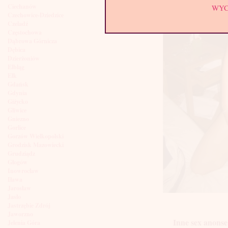
Ciechanów
WY
Czechowice-Dziedzice
Czeladź
Częstochowa
Dąbrowa Górnicza
Dębica
Dzierżoniów
Elbląg
Ełk
Gdańsk
Gdynia
Giżycko
Gliwice
Gniezno
Gorlice
Gorzów Wielkopolski
Grodzisk Mazowiecki
Grudziądz
Głogów
Inowrocław
Iława
Jarosław
Jasło
Jastrzębie Zdrój
Jaworzno
Inne sex anonse
Jelenia Góra