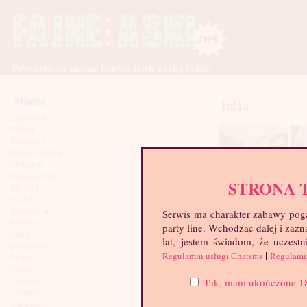
Prywatne sex anonse fajnych lasek z całej Polski
Miasta
Julia
Augustów
Będzin
Bełchatów
Biała Podlaska
Białystok
Bielsko-Biała
STRONA 
Biłgoraj
Bochnia
Bolesławiec
Serwis ma charakter zabawy poga
Brodnica
party line. Wchodząc dalej i za
Brzeg
lat, jestem świadom, że uczestn
Bydgoszcz
|
Regulamin usługi Chatsms
Regulami
Bytom
Chełm
Chojnice
Tak, mam ukończone 18 l
Chorzów
Chrzanów