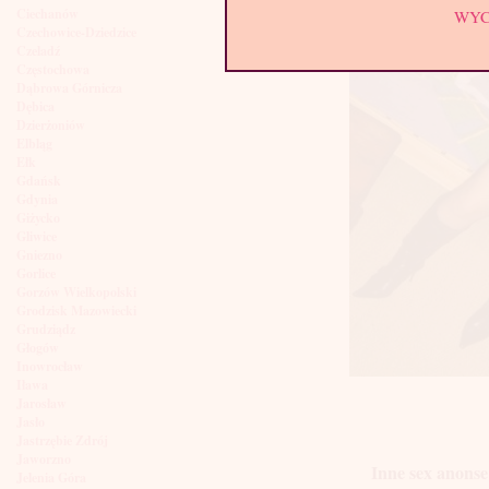
Ciechanów
WY
Czechowice-Dziedzice
Czeladź
Częstochowa
Dąbrowa Górnicza
Dębica
Dzierżoniów
Elbląg
Ełk
Gdańsk
Gdynia
Giżycko
Gliwice
Gniezno
Gorlice
Gorzów Wielkopolski
Grodzisk Mazowiecki
Grudziądz
Głogów
Inowrocław
Iława
Jarosław
Jasło
Jastrzębie Zdrój
Jaworzno
Inne sex anonse
Jelenia Góra