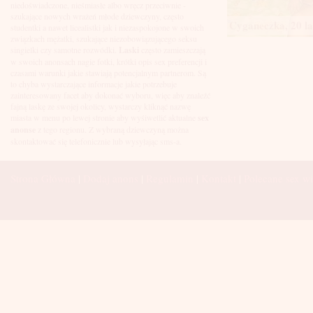
Łuków
niedoświadczone, nieśmiasłe albo wręcz przeciwnie -
Malbork
szukające nowych wrażeń młode dziewczyny, często
Cyganeczka, 20 la
Mielec
studentki a nawet licealistki jak i niezaspokojone w swoich
Mikołów
związkach mężatki, szukające niezobowiązującego seksu
Mińsk Mazowiecki
singielki czy samotne rozwódki.
Laski
często zamieszczają
Mława
w swoich anonsach nagie fotki, krótki opis sex preferencji i
Mysłowice
czasami warunki jakie stawiają potencjalnym partnerom. Są
Myszków
to chyba wystarczające informacje jakie potrzebuje
Nowa Sól
zainteresowany facet aby dokonać wyboru, więc aby znaleźć
fajną laskę ze swojej okolicy, wystarczy kliknąć nazwę
Nowy Dwór Mazowiecki
miasta w menu po lewej stronie aby wyśiwetlić aktualne
sex
Nowy Sącz
anonse
z tego regionu. Z wybraną dziewczyną można
Nowy Targ
skontaktować się telefonicznie lub wysyłając sms-a.
Nysa
Oleśnica
Olkusz
Strona Główna
|
Dodaj anons
|
Regulamin
|
Kontakt
|
Polecane sex wi
Olsztyn
Oława
Opole
Ostróda
Ostrów Wielkopolski
Ostrowiec Świętokrzyski
Ostrołęka
Otwock
Oświęcim
Pabianice
Piaseczno
Piekary Śląskie