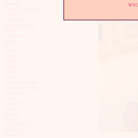
Ciechanów
WY
Czechowice-Dziedzice
Czeladź
Częstochowa
Dąbrowa Górnicza
Dębica
Dzierżoniów
Elbląg
Ełk
Gdańsk
Gdynia
Giżycko
Gliwice
Gniezno
Gorlice
Gorzów Wielkopolski
Grodzisk Mazowiecki
Grudziądz
Głogów
Inowrocław
Iława
Jarosław
Jasło
Jastrzębie Zdrój
Jaworzno
Jelenia Góra