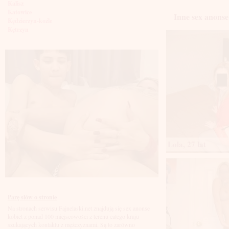
Kalisz
Katowice
Inne sex anonse
Kędzierzyn-koźle
Kętrzyn
Kielce
Kłodzko
Knurów
Konin
Koszalin
Kołobrzeg
Kraków
Kraśnik
Krosno
Krotoszyn
Kutno
Kwidzyń
Legionowo
Lola, 27 lat
Legnica
Leszno
Lębork
Lubin
Lublin
Luboń
Parę słów o stronie
Łódź
Na stronach serwisu Fajnelaski.net znajdują się sex anonse
Łomża
kobiet z ponad 100 miejscowości z terenu całego kraju
Łowicz
szukających kontaktu z mężczyznami. Są to zarówno