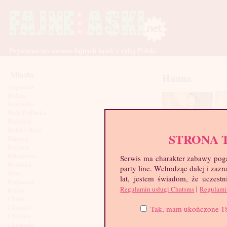
Prywatne sex anonse fajnych lasek z całej Polski
Miasta
Hanna
Augustów
Będzin
Bełchatów
Biała Podlaska
Białystok
Bielsko-Biała
STRONA 
Biłgoraj
Bochnia
Bolesławiec
Serwis ma charakter zabawy poga
Brodnica
party line. Wchodząc dalej i za
Brzeg
lat, jestem świadom, że uczestn
Bydgoszcz
|
Regulamin usługi Chatsms
Regulami
Bytom
Chełm
Chojnice
Tak, mam ukończone 18 l
Chorzów
Chrzanów