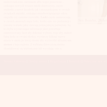
Łuków
niedoświadczone, nieśmiasłe albo wręcz przeciwnie -
Malbork
szukające nowych wrażeń młode dziewczyny, często
Mielec
studentki a nawet licealistki jak i niezaspokojone w swoich
Mikołów
związkach mężatki, szukające niezobowiązującego seksu
Mińsk Mazowiecki
singielki czy samotne rozwódki.
Laski
często zamieszczają
Sex Bomba, 28 lat
Mława
w swoich anonsach nagie fotki, krótki opis sex preferencji i
Mysłowice
czasami warunki jakie stawiają potencjalnym partnerom. Są
Myszków
to chyba wystarczające informacje jakie potrzebuje
Nowa Sól
zainteresowany facet aby dokonać wyboru, więc aby znaleźć
fajną laskę ze swojej okolicy, wystarczy kliknąć nazwę
Nowy Dwór Mazowiecki
miasta w menu po lewej stronie aby wyśiwetlić aktualne
sex
Nowy Sącz
anonse
z tego regionu. Z wybraną dziewczyną można
Nowy Targ
skontaktować się telefonicznie lub wysyłając sms-a.
Nysa
Oleśnica
Olkusz
Strona Główna
|
Dodaj anons
|
Regulamin
|
Kontakt
|
Polecane sex wi
Olsztyn
Oława
Opole
Ostróda
Ostrów Wielkopolski
Ostrowiec Świętokrzyski
Ostrołęka
Otwock
Oświęcim
Pabianice
Piaseczno
Piekary Śląskie