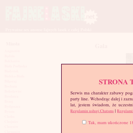
Prywatne sex anonse fajnych lasek z całej Polski
Miasta
Gala
Augustów
Będzin
Bełchatów
Biała Podlaska
Białystok
Bielsko-Biała
STRONA 
Biłgoraj
Bochnia
Bolesławiec
Serwis ma charakter zabawy poga
Brodnica
party line. Wchodząc dalej i za
Brzeg
lat, jestem świadom, że uczestn
Bydgoszcz
|
Regulamin usługi Chatsms
Regulami
Bytom
Chełm
Chojnice
Tak, mam ukończone 18 l
Chorzów
Chrzanów