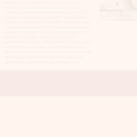
Łuków
niedoświadczone, nieśmiasłe albo wręcz przeciwnie -
Malbork
szukające nowych wrażeń młode dziewczyny, często
Mielec
studentki a nawet licealistki jak i niezaspokojone w swoich
Bajka59, 59 lat
Mikołów
związkach mężatki, szukające niezobowiązującego seksu
Mińsk Mazowiecki
singielki czy samotne rozwódki.
Laski
często zamieszczają
Mława
w swoich anonsach nagie fotki, krótki opis sex preferencji i
Mysłowice
czasami warunki jakie stawiają potencjalnym partnerom. Są
Myszków
to chyba wystarczające informacje jakie potrzebuje
Nowa Sól
zainteresowany facet aby dokonać wyboru, więc aby znaleźć
fajną laskę ze swojej okolicy, wystarczy kliknąć nazwę
Nowy Dwór Mazowiecki
miasta w menu po lewej stronie aby wyśiwetlić aktualne
sex
Nowy Sącz
anonse
z tego regionu. Z wybraną dziewczyną można
Nowy Targ
skontaktować się telefonicznie lub wysyłając sms-a.
Nysa
Oleśnica
Olkusz
Strona Główna
|
Dodaj anons
|
Regulamin
|
Kontakt
|
Polecane sex wi
Olsztyn
Oława
Opole
Ostróda
Ostrów Wielkopolski
Ostrowiec Świętokrzyski
Ostrołęka
Otwock
Oświęcim
Pabianice
Piaseczno
Piekary Śląskie