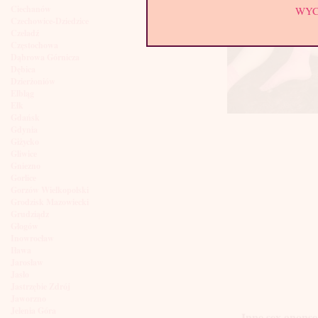
Ciechanów
WY
Czechowice-Dziedzice
Czeladź
Częstochowa
Dąbrowa Górnicza
Dębica
Dzierżoniów
Elbląg
Ełk
Gdańsk
Gdynia
Giżycko
Gliwice
Gniezno
Gorlice
Gorzów Wielkopolski
Grodzisk Mazowiecki
Grudziądz
Głogów
Inowrocław
Iława
Jarosław
Jasło
Jastrzębie Zdrój
Jaworzno
Jelenia Góra
Inne sex anonse