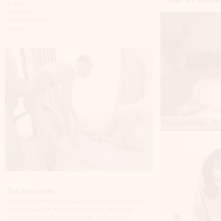
Kalisz
Katowice
Kędzierzyn-koźle
Kętrzyn
Kielce
Kłodzko
Knurów
Konin
Koszalin
Kołobrzeg
Kraków
Kraśnik
Krosno
Krotoszyn
Kutno
Pupiasta laska, 23
Kwidzyń
Legionowo
Legnica
Leszno
Lębork
Lubin
Lublin
Luboń
Parę słów o stronie
Łódź
Na stronach serwisu Fajnelaski.net znajdują się sex anonse
Łomża
kobiet z ponad 100 miejscowości z terenu całego kraju
Łowicz
szukających kontaktu z mężczyznami. Są to zarówno