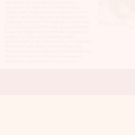
Łuków
niedoświadczone, nieśmiasłe albo wręcz przeciwnie -
Malbork
szukające nowych wrażeń młode dziewczyny, często
Mielec
studentki a nawet licealistki jak i niezaspokojone w swoich
Mikołów
związkach mężatki, szukające niezobowiązującego seksu
Mińsk Mazowiecki
singielki czy samotne rozwódki.
Laski
często zamieszczają
Pati21, 21 lat
Mława
w swoich anonsach nagie fotki, krótki opis sex preferencji i
Mysłowice
czasami warunki jakie stawiają potencjalnym partnerom. Są
Myszków
to chyba wystarczające informacje jakie potrzebuje
Nowa Sól
zainteresowany facet aby dokonać wyboru, więc aby znaleźć
fajną laskę ze swojej okolicy, wystarczy kliknąć nazwę
Nowy Dwór Mazowiecki
miasta w menu po lewej stronie aby wyśiwetlić aktualne
sex
Nowy Sącz
anonse
z tego regionu. Z wybraną dziewczyną można
Nowy Targ
skontaktować się telefonicznie lub wysyłając sms-a.
Nysa
Oleśnica
Olkusz
Strona Główna
|
Dodaj anons
|
Regulamin
|
Kontakt
|
Polecane sex wi
Olsztyn
Oława
Opole
Ostróda
Ostrów Wielkopolski
Ostrowiec Świętokrzyski
Ostrołęka
Otwock
Oświęcim
Pabianice
Piaseczno
Piekary Śląskie