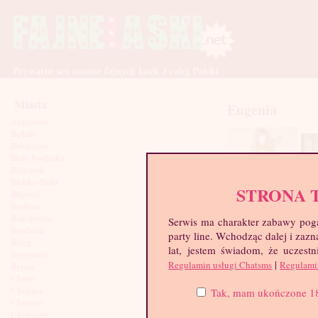
Prywatne sex anonse fajnych lasek z całej Polski
Miasta
Eugenia
Augustów
Będzin
Bełchatów
Biała Podlaska
Białystok
Bielsko-Biała
STRONA 
Biłgoraj
Bochnia
Bolesławiec
Serwis ma charakter zabawy poga
Brodnica
party line. Wchodząc dalej i za
Brzeg
lat, jestem świadom, że uczestn
Bydgoszcz
|
Regulamin usługi Chatsms
Regulami
Bytom
Chełm
Chojnice
Tak, mam ukończone 18 l
Chorzów
Chrzanów