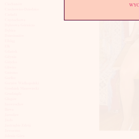
Ciechanów
WY
Czechowice-Dziedzice
Czeladź
Częstochowa
Dąbrowa Górnicza
Dębica
Dzierżoniów
Elbląg
Ełk
Gdańsk
Gdynia
Giżycko
Gliwice
Gniezno
Gorlice
Gorzów Wielkopolski
Grodzisk Mazowiecki
Grudziądz
Głogów
Inowrocław
Iława
Jarosław
Jasło
Jastrzębie Zdrój
Jaworzno
Jelenia Góra