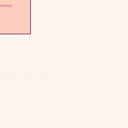
ga: 51 kg
serwisu
st: 2
ść. Jestem 26-letnią byłą już mężatką, która nie
e już więcej tracić czasu spędzając samotne dni
kając na faceta, który większość czasu spędza
 wiadomo gdzie. Krótko mówiąc teraz szukam
ko niezobowiązującego seksu. Najlepiej 2 - 3
y w tygodniu, szczegóły do ustalenia.
y się ze mną skontaktować zadzwoń pod numer:
8 877 729
i wybierz wewnętrzny
571
bo wyślij SMS-a o treści
TX.SHC
na numer
73906
Ceny z VAT.
Line