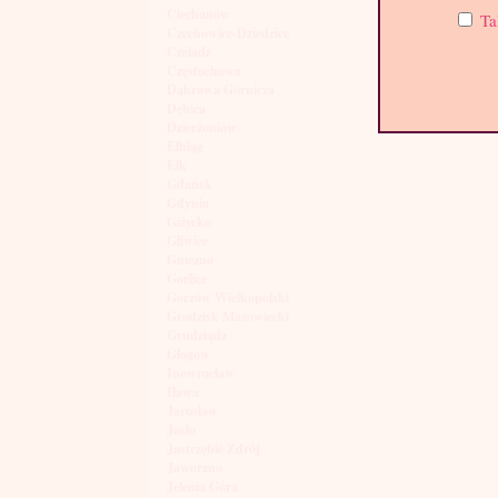
Ciechanów
Ta
Czechowice-Dziedzice
Czeladź
Częstochowa
Dąbrowa Górnicza
Dębica
Dzierżoniów
Elbląg
Ełk
Gdańsk
Gdynia
Giżycko
Gliwice
Gniezno
Gorlice
Gorzów Wielkopolski
Grodzisk Mazowiecki
Grudziądz
Głogów
Inowrocław
Iława
Jarosław
Jasło
Jastrzębie Zdrój
Jaworzno
Jelenia Góra