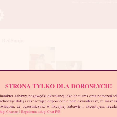
Młode, starsze, seksowne polskie laski cze
RedSonja
STRONA TYLKO DLA DOROSŁYCH!
harakter zabawy pogawędki określanej jako chat sms oraz połączeń te
mia
 Wchodząc dalej i zaznaczając odpowiednie pole oświadczasz, że masz 
troc
 świadom, że uczestniczysz w fikcyjnej zabawie i akceptujesz regul
Wie
|
.
ługi Chatsms
Regulamin usługi Chat IVR
Wzr