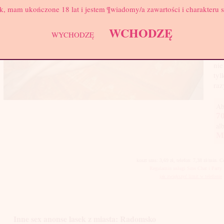
Wa
k, mam ukończone 18 lat i jestem ¶wiadomy/a zawartości i charakteru 
Biu
WCHODZĘ
WYCHODZĘ
Cze
chc
cze
nie
tyl
raz
Ab
70
al
M
koszt sms: 3,69 zł, telefon: 7,38 zł/min. 
Regulamin usługi Sms Chat i Party 
jak zwiększyć limit w telefonie
Inne sex anonse lasek z miasta: Radomsko