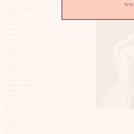
Ciechanów
WY
Czechowice-Dziedzice
Czeladź
Częstochowa
Dąbrowa Górnicza
Dębica
Dzierżoniów
Elbląg
Ełk
Gdańsk
Gdynia
Giżycko
Gliwice
Gniezno
Gorlice
Gorzów Wielkopolski
Grodzisk Mazowiecki
Grudziądz
Głogów
Inowrocław
Iława
Jarosław
Jasło
Jastrzębie Zdrój
Jaworzno
Jelenia Góra