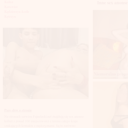
Inne sex anons
Kalisz
Katowice
Kędzierzyn-koźle
Kętrzyn
Kielce
Kłodzko
Knurów
Konin
Koszalin
Kołobrzeg
Kraków
Kraśnik
Krosno
Krotoszyn
Kutno
Niemoralna propoz
Kwidzyń
Legionowo
Legnica
Leszno
Lębork
Lubin
Lublin
Luboń
Parę słów o stronie
Łódź
Na stronach serwisu Fajnelaski.net znajdują się sex anonse
Łomża
kobiet z ponad 100 miejscowości z terenu całego kraju
Łowicz
szukających kontaktu z mężczyznami. Są to zarówno