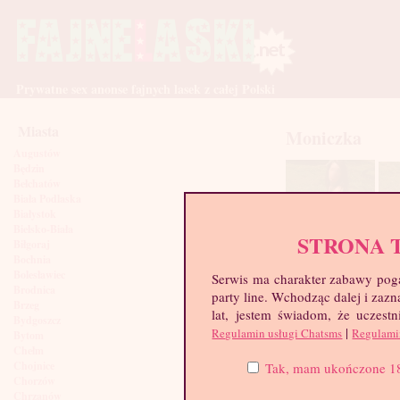
Prywatne sex anonse fajnych lasek z całej Polski
Miasta
Moniczka
Augustów
Będzin
Bełchatów
Biała Podlaska
Białystok
Bielsko-Biała
STRONA 
Biłgoraj
Bochnia
Bolesławiec
Serwis ma charakter zabawy poga
Brodnica
party line. Wchodząc dalej i za
Brzeg
lat, jestem świadom, że uczestn
Bydgoszcz
|
Regulamin usługi Chatsms
Regulami
Bytom
Chełm
Chojnice
Tak, mam ukończone 18 l
Chorzów
Chrzanów