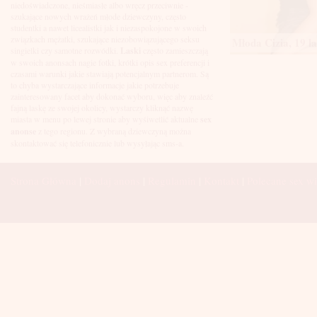
Łuków
niedoświadczone, nieśmiasłe albo wręcz przeciwnie -
Malbork
szukające nowych wrażeń młode dziewczyny, często
Mielec
studentki a nawet licealistki jak i niezaspokojone w swoich
Mikołów
związkach mężatki, szukające niezobowiązującego seksu
Młoda Cizia, 19 la
Mińsk Mazowiecki
singielki czy samotne rozwódki.
Laski
często zamieszczają
Mława
w swoich anonsach nagie fotki, krótki opis sex preferencji i
Mysłowice
czasami warunki jakie stawiają potencjalnym partnerom. Są
Myszków
to chyba wystarczające informacje jakie potrzebuje
Nowa Sól
zainteresowany facet aby dokonać wyboru, więc aby znaleźć
fajną laskę ze swojej okolicy, wystarczy kliknąć nazwę
Nowy Dwór Mazowiecki
miasta w menu po lewej stronie aby wyśiwetlić aktualne
sex
Nowy Sącz
anonse
z tego regionu. Z wybraną dziewczyną można
Nowy Targ
skontaktować się telefonicznie lub wysyłając sms-a.
Nysa
Oleśnica
Olkusz
Strona Główna
|
Dodaj anons
|
Regulamin
|
Kontakt
|
Polecane sex wi
Olsztyn
Oława
Opole
Ostróda
Ostrów Wielkopolski
Ostrowiec Świętokrzyski
Ostrołęka
Otwock
Oświęcim
Pabianice
Piaseczno
Piekary Śląskie