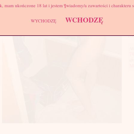
Biu
k, mam ukończone 18 lat i jestem ¶wiadomy/a zawartości i charakteru 
A m
WCHODZĘ
blo
WYCHODZĘ
zor
tel
10
Ab
70
al
M