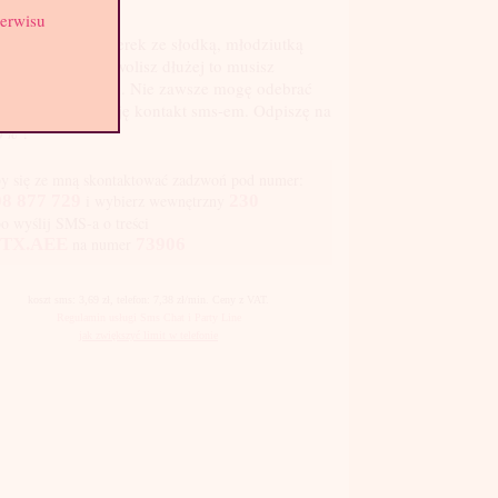
st: 2
serwisu
oże szybki numerek ze słodką, młodziutką
ndyneczką? Jak wolisz dłużej to musisz
ganizować lokum. Nie zawsze mogę odebrać
efon, więc preferuję kontakt sms-em. Odpiszę na
0% !
y się ze mną skontaktować zadzwoń pod numer:
8 877 729
i wybierz wewnętrzny
230
bo wyślij SMS-a o treści
TX.AEE
na numer
73906
koszt sms: 3,69 zł, telefon: 7,38 zł/min. Ceny z VAT.
Regulamin usługi Sms Chat i Party Line
jak zwiększyć limit w telefonie