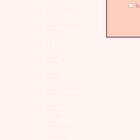
Ciechanów
Ta
Czechowice-Dziedzice
Czeladź
Częstochowa
Dąbrowa Górnicza
Dębica
Dzierżoniów
Elbląg
Ełk
Gdańsk
Gdynia
Giżycko
Gliwice
Gniezno
Gorlice
Gorzów Wielkopolski
Grodzisk Mazowiecki
Grudziądz
Głogów
Inowrocław
Iława
Jarosław
Jasło
Jastrzębie Zdrój
Jaworzno
Jelenia Góra