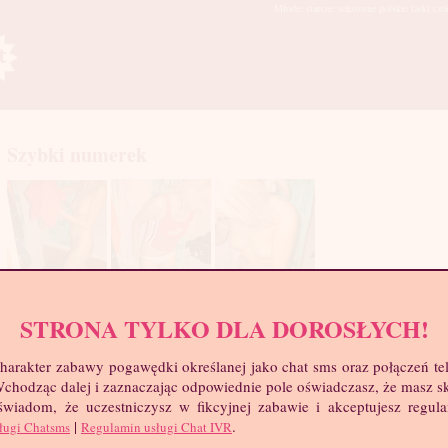
Młode, starsze, seksowne polskie laski cze
Szybki numerek
STRONA TYLKO DLA DOROSŁYCH!
mia
harakter zabawy pogawędki określanej jako chat sms oraz połączeń te
troc
 Wchodząc dalej i zaznaczając odpowiednie pole oświadczasz, że masz 
Wie
 świadom, że uczestniczysz w fikcyjnej zabawie i akceptujesz regul
Wzr
|
.
ługi Chatsms
Regulamin usługi Chat IVR
Wa