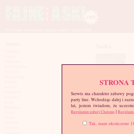
Prywatne sex anonse fajnych lasek z całej Polski
Miasta
Nadia
Augustów
Będzin
Bełchatów
Biała Podlaska
Białystok
Bielsko-Biała
STRONA 
Biłgoraj
Bochnia
Bolesławiec
Serwis ma charakter zabawy poga
Brodnica
party line. Wchodząc dalej i za
Brzeg
lat, jestem świadom, że uczestn
Bydgoszcz
|
Regulamin usługi Chatsms
Regulami
Bytom
Chełm
Chojnice
Tak, mam ukończone 18 l
Chorzów
Chrzanów