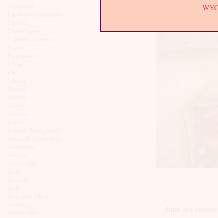
Ciechanów
WY
Czechowice-Dziedzice
Czeladź
Częstochowa
Dąbrowa Górnicza
Dębica
Dzierżoniów
Elbląg
Ełk
Gdańsk
Gdynia
Giżycko
Gliwice
Gniezno
Gorlice
Gorzów Wielkopolski
Grodzisk Mazowiecki
Grudziądz
Głogów
Inowrocław
Iława
Jarosław
Jasło
Jastrzębie Zdrój
Jaworzno
Inne sex anonse
Jelenia Góra