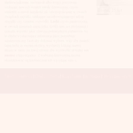
Łuków
niedoświadczone, nieśmiasłe albo wręcz przeciwnie -
Malbork
szukające nowych wrażeń młode dziewczyny, często
Diana, 25 lat
Mielec
studentki a nawet licealistki jak i niezaspokojone w swoich
Mikołów
związkach mężatki, szukające niezobowiązującego seksu
Mińsk Mazowiecki
singielki czy samotne rozwódki.
Laski
często zamieszczają
Mława
w swoich anonsach nagie fotki, krótki opis sex preferencji i
Mysłowice
czasami warunki jakie stawiają potencjalnym partnerom. Są
Myszków
to chyba wystarczające informacje jakie potrzebuje
Nowa Sól
zainteresowany facet aby dokonać wyboru, więc aby znaleźć
fajną laskę ze swojej okolicy, wystarczy kliknąć nazwę
Nowy Dwór Mazowiecki
miasta w menu po lewej stronie aby wyśiwetlić aktualne
sex
Nowy Sącz
anonse
z tego regionu. Z wybraną dziewczyną można
Nowy Targ
skontaktować się telefonicznie lub wysyłając sms-a.
Nysa
Oleśnica
Olkusz
Strona Główna
|
Dodaj anons
|
Regulamin
|
Kontakt
|
Polecane sex wi
Olsztyn
Oława
Opole
Ostróda
Ostrów Wielkopolski
Ostrowiec Świętokrzyski
Ostrołęka
Otwock
Oświęcim
Pabianice
Piaseczno
Piekary Śląskie