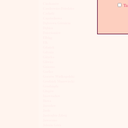
Ciechanów
Ta
Czechowice-Dziedzice
Czeladź
Częstochowa
Dąbrowa Górnicza
Dębica
Dzierżoniów
Elbląg
Ełk
Gdańsk
Gdynia
Giżycko
Gliwice
Gniezno
Gorlice
Gorzów Wielkopolski
Grodzisk Mazowiecki
Grudziądz
Głogów
Inowrocław
Iława
Jarosław
Jasło
Jastrzębie Zdrój
Jaworzno
Jelenia Góra