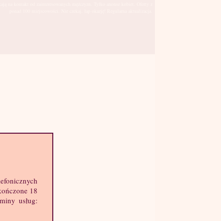
kają na kontakt od zainteresowanych mężczyzn. Tylko anonse kobiet. Oferty z
ponad 100 miejscowości. Nie czekaj, łap okazję! Regularna aktualizacja.
Zabrze
sto:
hę informacji o mnie:
lefonicznych
k: 22 lat
skończone 18
ost: 165 cm
aminy usług:
ga: 53 kg
st: 2