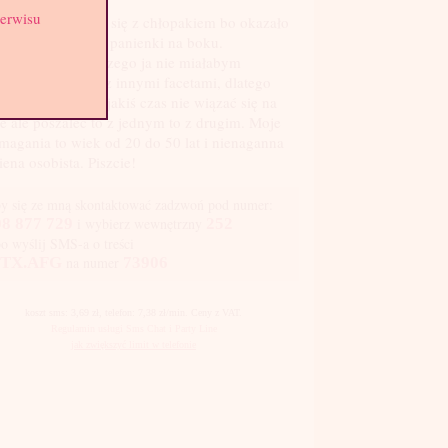
serwisu
dawno rozstałam się z chłopakiem bo okazało
, że zaliczał sobie panienki na boku.
yślałam, że dlaczego ja nie miałabym
aczyć jak to jest z innymi facetami, dlatego
tanowiłam przez jakiś czas nie wiązać się na
łe ale poszaleć to z jednym to z drugim. Moje
agania to wiek od 20 do 50 lat i nienaganna
iena osobista. Piszcie!
y się ze mną skontaktować zadzwoń pod numer:
8 877 729
i wybierz wewnętrzny
252
bo wyślij SMS-a o treści
TX.AFG
na numer
73906
koszt sms: 3,69 zł, telefon: 7,38 zł/min. Ceny z VAT.
Regulamin usługi Sms Chat i Party Line
jak zwiększyć limit w telefonie