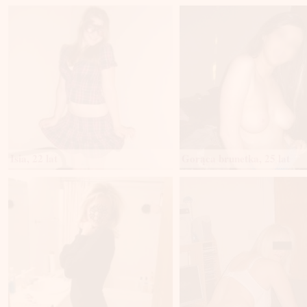
Isia, 22 lat
Gorąca brunetka, 25 lat