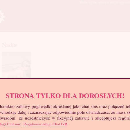
Młode, starsze, seksowne polskie laski cze
Nadia
STRONA TYLKO DLA DOROSŁYCH!
mia
troc
harakter zabawy pogawędki określanej jako chat sms oraz połączeń te
Wie
 Wchodząc dalej i zaznaczając odpowiednie pole oświadczasz, że masz 
Wzr
 świadom, że uczestniczysz w fikcyjnej zabawie i akceptujesz regul
Wa
|
.
ługi Chatsms
Regulamin usługi Chat IVR
Biu