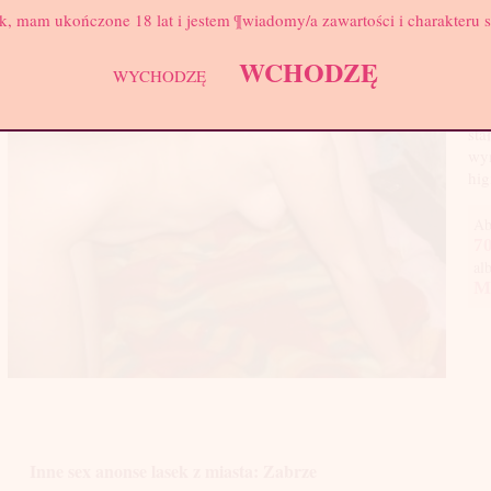
k, mam ukończone 18 lat i jestem ¶wiadomy/a zawartości i charakteru 
Nie
się
WCHODZĘ
Pom
WYCHODZĘ
zob
pos
sta
wym
hig
Ab
70
al
M
Inne sex anonse lasek z miasta: Zabrze