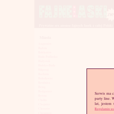
Prywatne sex anonse fajnych lasek z całej Polski
Miasta
Augustów
Będzin
Bełchatów
Biała Podlaska
Białystok
Bielsko-Biała
Biłgoraj
Bochnia
Bolesławiec
Brodnica
Brzeg
Bydgoszcz
Serwis ma c
Bytom
party line.
Chełm
lat, jestem
Chojnice
Regulamin us
Chorzów
Chrzanów