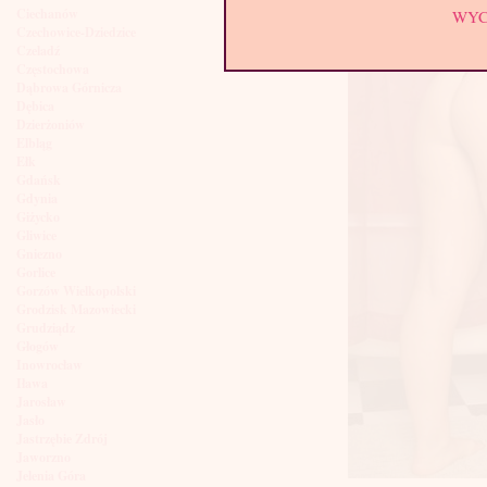
Ciechanów
WY
Czechowice-Dziedzice
Czeladź
Częstochowa
Dąbrowa Górnicza
Dębica
Dzierżoniów
Elbląg
Ełk
Gdańsk
Gdynia
Giżycko
Gliwice
Gniezno
Gorlice
Gorzów Wielkopolski
Grodzisk Mazowiecki
Grudziądz
Głogów
Inowrocław
Iława
Jarosław
Jasło
Jastrzębie Zdrój
Jaworzno
Jelenia Góra