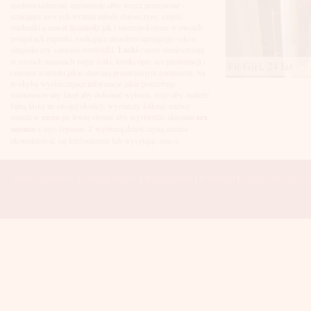
Łuków
niedoświadczone, nieśmiasłe albo wręcz przeciwnie -
Malbork
szukające nowych wrażeń młode dziewczyny, często
Mielec
studentki a nawet licealistki jak i niezaspokojone w swoich
Mikołów
związkach mężatki, szukające niezobowiązującego seksu
Mińsk Mazowiecki
singielki czy samotne rozwódki.
Laski
często zamieszczają
Mława
w swoich anonsach nagie fotki, krótki opis sex preferencji i
Fit Girl, 24 lat
Mysłowice
czasami warunki jakie stawiają potencjalnym partnerom. Są
Myszków
to chyba wystarczające informacje jakie potrzebuje
Nowa Sól
zainteresowany facet aby dokonać wyboru, więc aby znaleźć
fajną laskę ze swojej okolicy, wystarczy kliknąć nazwę
Nowy Dwór Mazowiecki
miasta w menu po lewej stronie aby wyśiwetlić aktualne
sex
Nowy Sącz
anonse
z tego regionu. Z wybraną dziewczyną można
Nowy Targ
skontaktować się telefonicznie lub wysyłając sms-a.
Nysa
Oleśnica
Olkusz
Strona Główna
|
Dodaj anons
|
Regulamin
|
Kontakt
|
Polecane sex wi
Olsztyn
Oława
Opole
Ostróda
Ostrów Wielkopolski
Ostrowiec Świętokrzyski
Ostrołęka
Otwock
Oświęcim
Pabianice
Piaseczno
Piekary Śląskie