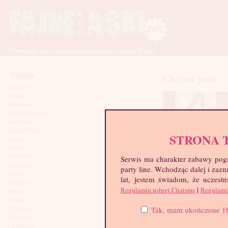
Prywatne sex anonse fajnych lasek z całej Polski
Miasta
Chętna pani
Augustów
Będzin
Bełchatów
Biała Podlaska
Białystok
Bielsko-Biała
STRONA 
Biłgoraj
Bochnia
Bolesławiec
Serwis ma charakter zabawy poga
Brodnica
party line. Wchodząc dalej i za
Brzeg
lat, jestem świadom, że uczestn
Bydgoszcz
|
Regulamin usługi Chatsms
Regulami
Bytom
Chełm
Chojnice
Tak, mam ukończone 18 l
Chorzów
Chrzanów