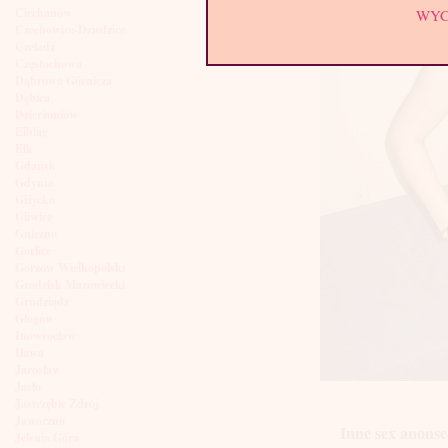
Ciechanów
WY
Czechowice-Dziedzice
Czeladź
Częstochowa
Dąbrowa Górnicza
Dębica
Dzierżoniów
Elbląg
Ełk
Gdańsk
Gdynia
Giżycko
Gliwice
Gniezno
Gorlice
Gorzów Wielkopolski
Grodzisk Mazowiecki
Grudziądz
Głogów
Inowrocław
Iława
Jarosław
Jasło
Jastrzębie Zdrój
Jaworzno
Inne sex anonse
Jelenia Góra