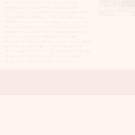
Łuków
niedoświadczone, nieśmiasłe albo wręcz przeciwnie -
Malbork
szukające nowych wrażeń młode dziewczyny, często
Natalia, 20 lat
Mielec
studentki a nawet licealistki jak i niezaspokojone w swoich
Mikołów
związkach mężatki, szukające niezobowiązującego seksu
Mińsk Mazowiecki
singielki czy samotne rozwódki.
Laski
często zamieszczają
Mława
w swoich anonsach nagie fotki, krótki opis sex preferencji i
Mysłowice
czasami warunki jakie stawiają potencjalnym partnerom. Są
Myszków
to chyba wystarczające informacje jakie potrzebuje
Nowa Sól
zainteresowany facet aby dokonać wyboru, więc aby znaleźć
fajną laskę ze swojej okolicy, wystarczy kliknąć nazwę
Nowy Dwór Mazowiecki
miasta w menu po lewej stronie aby wyśiwetlić aktualne
sex
Nowy Sącz
anonse
z tego regionu. Z wybraną dziewczyną można
Nowy Targ
skontaktować się telefonicznie lub wysyłając sms-a.
Nysa
Oleśnica
Olkusz
Strona Główna
|
Dodaj anons
|
Regulamin
|
Kontakt
|
Polecane sex wi
Olsztyn
Oława
Opole
Ostróda
Ostrów Wielkopolski
Ostrowiec Świętokrzyski
Ostrołęka
Otwock
Oświęcim
Pabianice
Piaseczno
Piekary Śląskie