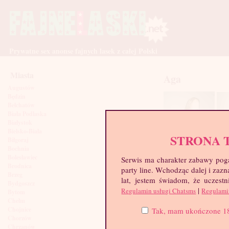
Prywatne sex anonse fajnych lasek z całej Polski
Miasta
Aga
Augustów
Będzin
Bełchatów
Biała Podlaska
Białystok
Bielsko-Biała
STRONA 
Biłgoraj
Bochnia
Bolesławiec
Serwis ma charakter zabawy poga
Brodnica
party line. Wchodząc dalej i za
Brzeg
lat, jestem świadom, że uczestn
Bydgoszcz
|
Regulamin usługi Chatsms
Regulami
Bytom
Chełm
Chojnice
Tak, mam ukończone 18 l
Chorzów
Chrzanów