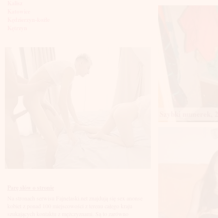
Kalisz
Katowice
Kędzierzyn-koźle
Kętrzyn
Kielce
Kłodzko
Knurów
Konin
Koszalin
Kołobrzeg
Kraków
Kraśnik
Krosno
Krotoszyn
Szybki numerek, 2
Kutno
Kwidzyń
Legionowo
Legnica
Leszno
Lębork
Lubin
Lublin
Luboń
Parę słów o stronie
Łódź
Na stronach serwisu Fajnelaski.net znajdują się sex anonse
Łomża
kobiet z ponad 100 miejscowości z terenu całego kraju
Łowicz
szukających kontaktu z mężczyznami. Są to zarówno