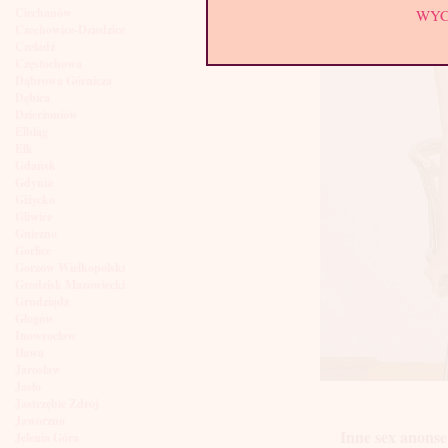
Ciechanów
WY
Czechowice-Dziedzice
Czeladź
Częstochowa
Dąbrowa Górnicza
Dębica
Dzierżoniów
Elbląg
Ełk
Gdańsk
Gdynia
Giżycko
Gliwice
Gniezno
Gorlice
Gorzów Wielkopolski
Grodzisk Mazowiecki
Grudziądz
Głogów
Inowrocław
Iława
Jarosław
Jasło
Jastrzębie Zdrój
Jaworzno
Inne sex anonse
Jelenia Góra