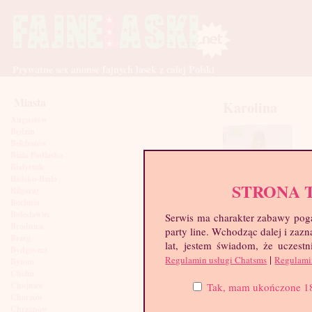
Prywatne sex anonse fajnych lasek z całej Polski
Miasta
Karolina
Augustów
Będzin
Bełchatów
Biała Podlaska
Białystok
Bielsko-Biała
STRONA 
Biłgoraj
Bochnia
Bolesławiec
Serwis ma charakter zabawy poga
Brodnica
party line. Wchodząc dalej i za
Brzeg
lat, jestem świadom, że uczestn
Bydgoszcz
|
Regulamin usługi Chatsms
Regulami
Bytom
Chełm
Chojnice
Tak, mam ukończone 18 l
Chorzów
Chrzanów