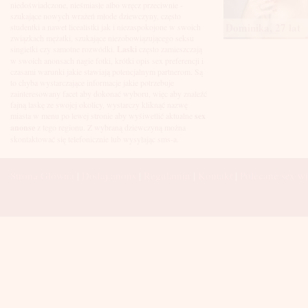
Łuków
niedoświadczone, nieśmiasłe albo wręcz przeciwnie -
Malbork
szukające nowych wrażeń młode dziewczyny, często
Mielec
Dominika, 27 lat
studentki a nawet licealistki jak i niezaspokojone w swoich
Mikołów
związkach mężatki, szukające niezobowiązującego seksu
Mińsk Mazowiecki
singielki czy samotne rozwódki.
Laski
często zamieszczają
Mława
w swoich anonsach nagie fotki, krótki opis sex preferencji i
Mysłowice
czasami warunki jakie stawiają potencjalnym partnerom. Są
Myszków
to chyba wystarczające informacje jakie potrzebuje
Nowa Sól
zainteresowany facet aby dokonać wyboru, więc aby znaleźć
fajną laskę ze swojej okolicy, wystarczy kliknąć nazwę
Nowy Dwór Mazowiecki
miasta w menu po lewej stronie aby wyśiwetlić aktualne
sex
Nowy Sącz
anonse
z tego regionu. Z wybraną dziewczyną można
Nowy Targ
skontaktować się telefonicznie lub wysyłając sms-a.
Nysa
Oleśnica
Olkusz
Strona Główna
|
Dodaj anons
|
Regulamin
|
Kontakt
|
Polecane sex wi
Olsztyn
Oława
Opole
Ostróda
Ostrów Wielkopolski
Ostrowiec Świętokrzyski
Ostrołęka
Otwock
Oświęcim
Pabianice
Piaseczno
Piekary Śląskie