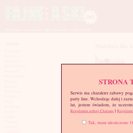
Prywatne sex anonse fajnych lasek z całej Polski
Miasta
Małolata dla t
Augustów
Będzin
Bełchatów
Biała Podlaska
Białystok
Bielsko-Biała
STRONA 
Biłgoraj
Bochnia
Bolesławiec
Serwis ma charakter zabawy poga
Brodnica
party line. Wchodząc dalej i za
Brzeg
lat, jestem świadom, że uczestn
Bydgoszcz
|
Regulamin usługi Chatsms
Regulami
Bytom
Chełm
Chojnice
Tak, mam ukończone 18 l
Chorzów
Chrzanów