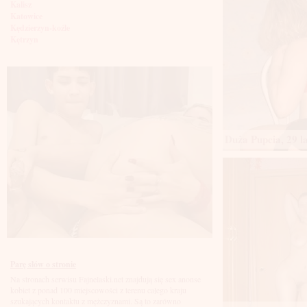
Kalisz
Katowice
Kędzierzyn-koźle
Kętrzyn
Kielce
Kłodzko
Knurów
Konin
Koszalin
Kołobrzeg
Kraków
Kraśnik
Duża Pupcia, 29 l
Krosno
Krotoszyn
Kutno
Kwidzyń
Legionowo
Legnica
Leszno
Lębork
Lubin
Lublin
Luboń
Parę słów o stronie
Łódź
Na stronach serwisu Fajnelaski.net znajdują się sex anonse
Łomża
kobiet z ponad 100 miejscowości z terenu całego kraju
Łowicz
szukających kontaktu z mężczyznami. Są to zarówno