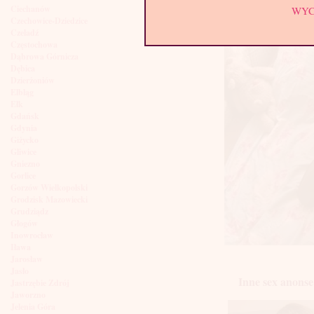
Ciechanów
WY
Czechowice-Dziedzice
Czeladź
Częstochowa
Dąbrowa Górnicza
Dębica
Dzierżoniów
Elbląg
Ełk
Gdańsk
Gdynia
Giżycko
Gliwice
Gniezno
Gorlice
Gorzów Wielkopolski
Grodzisk Mazowiecki
Grudziądz
Głogów
Inowrocław
Iława
Jarosław
Jasło
Inne sex anonse
Jastrzębie Zdrój
Jaworzno
Jelenia Góra