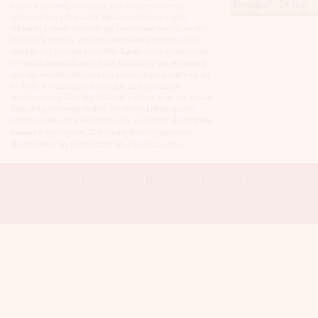
Łuków
Iwonna7, 26 lat
niedoświadczone, nieśmiasłe albo wręcz przeciwnie -
Malbork
szukające nowych wrażeń młode dziewczyny, często
Mielec
studentki a nawet licealistki jak i niezaspokojone w swoich
Mikołów
związkach mężatki, szukające niezobowiązującego seksu
Mińsk Mazowiecki
singielki czy samotne rozwódki.
Laski
często zamieszczają
Mława
w swoich anonsach nagie fotki, krótki opis sex preferencji i
Mysłowice
czasami warunki jakie stawiają potencjalnym partnerom. Są
Myszków
to chyba wystarczające informacje jakie potrzebuje
Nowa Sól
zainteresowany facet aby dokonać wyboru, więc aby znaleźć
fajną laskę ze swojej okolicy, wystarczy kliknąć nazwę
Nowy Dwór Mazowiecki
miasta w menu po lewej stronie aby wyśiwetlić aktualne
sex
Nowy Sącz
anonse
z tego regionu. Z wybraną dziewczyną można
Nowy Targ
skontaktować się telefonicznie lub wysyłając sms-a.
Nysa
Oleśnica
Olkusz
Strona Główna
|
Dodaj anons
|
Regulamin
|
Kontakt
|
Polecane sex wi
Olsztyn
Oława
Opole
Ostróda
Ostrów Wielkopolski
Ostrowiec Świętokrzyski
Ostrołęka
Otwock
Oświęcim
Pabianice
Piaseczno
Piekary Śląskie