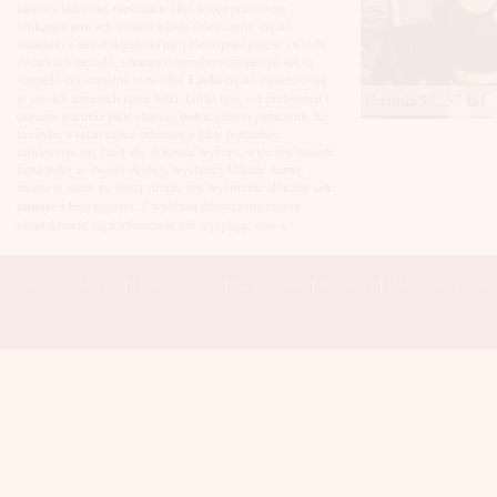
Łuków
niedoświadczone, nieśmiasłe albo wręcz przeciwnie -
Malbork
szukające nowych wrażeń młode dziewczyny, często
Mielec
studentki a nawet licealistki jak i niezaspokojone w swoich
Mikołów
związkach mężatki, szukające niezobowiązującego seksu
Mińsk Mazowiecki
singielki czy samotne rozwódki.
Laski
często zamieszczają
Mława
Ewunia37, 37 lat
w swoich anonsach nagie fotki, krótki opis sex preferencji i
Mysłowice
czasami warunki jakie stawiają potencjalnym partnerom. Są
Myszków
to chyba wystarczające informacje jakie potrzebuje
Nowa Sól
zainteresowany facet aby dokonać wyboru, więc aby znaleźć
fajną laskę ze swojej okolicy, wystarczy kliknąć nazwę
Nowy Dwór Mazowiecki
miasta w menu po lewej stronie aby wyśiwetlić aktualne
sex
Nowy Sącz
anonse
z tego regionu. Z wybraną dziewczyną można
Nowy Targ
skontaktować się telefonicznie lub wysyłając sms-a.
Nysa
Oleśnica
Olkusz
Strona Główna
|
Dodaj anons
|
Regulamin
|
Kontakt
|
Polecane sex wi
Olsztyn
Oława
Opole
Ostróda
Ostrów Wielkopolski
Ostrowiec Świętokrzyski
Ostrołęka
Otwock
Oświęcim
Pabianice
Piaseczno
Piekary Śląskie