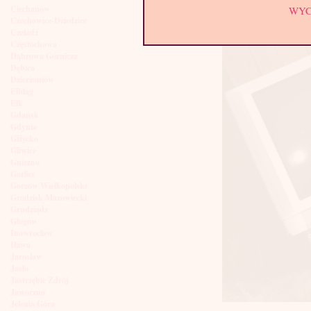
Ciechanów
WY
Czechowice-Dziedzice
Czeladź
Częstochowa
Dąbrowa Górnicza
Dębica
Dzierżoniów
Elbląg
Ełk
Gdańsk
Gdynia
Giżycko
Gliwice
Gniezno
Gorlice
Gorzów Wielkopolski
Grodzisk Mazowiecki
Grudziądz
Głogów
Inowrocław
Iława
Jarosław
Jasło
Jastrzębie Zdrój
Jaworzno
Jelenia Góra