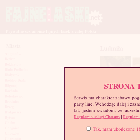
Prywatne sex anonse fajnych lasek z całej Polski
Miasta
Ludmiła
Augustów
Będzin
Bełchatów
Biała Podlaska
Białystok
Bielsko-Biała
STRONA 
Biłgoraj
Bochnia
Bolesławiec
Serwis ma charakter zabawy poga
Brodnica
party line. Wchodząc dalej i za
Brzeg
lat, jestem świadom, że uczestn
Bydgoszcz
|
Regulamin usługi Chatsms
Regulami
Bytom
Chełm
Chojnice
Tak, mam ukończone 18 l
Chorzów
Chrzanów