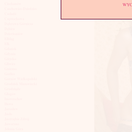
Ciechanów
WY
Czechowice-Dziedzice
Czeladź
Częstochowa
Dąbrowa Górnicza
Dębica
Dzierżoniów
Elbląg
Ełk
Gdańsk
Gdynia
Giżycko
Gliwice
Gniezno
Gorlice
Gorzów Wielkopolski
Grodzisk Mazowiecki
Grudziądz
Głogów
Inowrocław
Iława
Jarosław
Jasło
Jastrzębie Zdrój
Jaworzno
Jelenia Góra