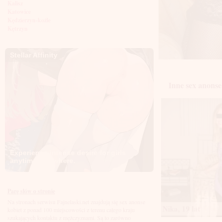
Kalisz
Katowice
Kędzierzyn-koźle
Kętrzyn
Kielce
Kłodzko
Knurów
Stellar Affinity
Konin
Koszalin
Kołobrzeg
Inne sex anonse
Kraków
Kraśnik
Krosno
Krotoszyn
Kutno
Kwidzyń
Legionowo
Legnica
Experience intense desire for girls
Leszno
anytime, anywhere.
Lębork
Lubin
Lublin
Luboń
Parę słów o stronie
Łódź
Na stronach serwisu Fajnelaski.net znajdują się sex anonse
Łomża
Nika, 19 lat
kobiet z ponad 100 miejscowości z terenu całego kraju
Łowicz
szukających kontaktu z mężczyznami. Są to zarówno