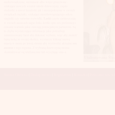
Łuków
niedoświadczone, nieśmiasłe albo wręcz przeciwnie -
Malbork
szukające nowych wrażeń młode dziewczyny, często
Mielec
studentki a nawet licealistki jak i niezaspokojone w swoich
Mikołów
związkach mężatki, szukające niezobowiązującego seksu
Mińsk Mazowiecki
singielki czy samotne rozwódki.
Laski
często zamieszczają
Mława
w swoich anonsach nagie fotki, krótki opis sex preferencji i
Mysłowice
czasami warunki jakie stawiają potencjalnym partnerom. Są
Myszków
to chyba wystarczające informacje jakie potrzebuje
Nowa Sól
zainteresowany facet aby dokonać wyboru, więc aby znaleźć
fajną laskę ze swojej okolicy, wystarczy kliknąć nazwę
Nowy Dwór Mazowiecki
miasta w menu po lewej stronie aby wyśiwetlić aktualne
sex
Nowy Sącz
anonse
z tego regionu. Z wybraną dziewczyną można
Nowy Targ
skontaktować się telefonicznie lub wysyłając sms-a.
Nysa
Utalentowana Ślicz
Oleśnica
Olkusz
Olsztyn
Oława
Strona Główna
|
Dodaj anons
|
Regulamin
|
Kontakt
|
Polecane sex wi
Opole
Ostróda
Ostrów Wielkopolski
Ostrowiec Świętokrzyski
Ostrołęka
Otwock
Oświęcim
Pabianice
Piaseczno
Piekary Śląskie