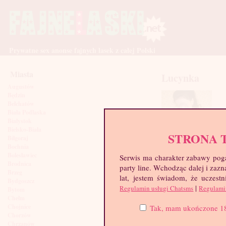
Prywatne sex anonse fajnych lasek z całej Polski
Miasta
Lucynka
Augustów
Będzin
Bełchatów
Biała Podlaska
Białystok
Bielsko-Biała
STRONA 
Biłgoraj
Bochnia
Bolesławiec
Serwis ma charakter zabawy poga
Brodnica
party line. Wchodząc dalej i za
Brzeg
lat, jestem świadom, że uczestn
Bydgoszcz
|
Regulamin usługi Chatsms
Regulami
Bytom
Chełm
Chojnice
Tak, mam ukończone 18 l
Chorzów
Chrzanów