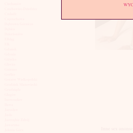
Ciechanów
WY
Czechowice-Dziedzice
Czeladź
Częstochowa
Dąbrowa Górnicza
Dębica
Dzierżoniów
Elbląg
Ełk
Gdańsk
Gdynia
Giżycko
Gliwice
Gniezno
Gorlice
Gorzów Wielkopolski
Grodzisk Mazowiecki
Grudziądz
Głogów
Inowrocław
Iława
Jarosław
Jasło
Jastrzębie Zdrój
Jaworzno
Inne sex anonse
Jelenia Góra