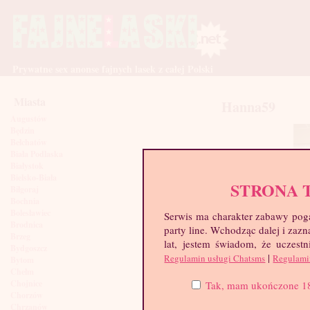
Prywatne sex anonse fajnych lasek z całej Polski
Miasta
Hanna59
Augustów
Będzin
Bełchatów
Biała Podlaska
Białystok
Bielsko-Biała
STRONA 
Biłgoraj
Bochnia
Bolesławiec
Serwis ma charakter zabawy poga
Brodnica
party line. Wchodząc dalej i za
Brzeg
lat, jestem świadom, że uczestn
Bydgoszcz
|
Regulamin usługi Chatsms
Regulami
Bytom
Chełm
Chojnice
Tak, mam ukończone 18 l
Chorzów
Chrzanów