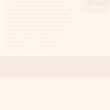
Łuków
niedoświadczone, nieśmiasłe albo wręcz przeciwnie -
Malbork
szukające nowych wrażeń młode dziewczyny, często
Afrodyta, 24 lat
Mielec
studentki a nawet licealistki jak i niezaspokojone w swoich
Mikołów
związkach mężatki, szukające niezobowiązującego seksu
Mińsk Mazowiecki
singielki czy samotne rozwódki.
Laski
często zamieszczają
Mława
w swoich anonsach nagie fotki, krótki opis sex preferencji i
Mysłowice
czasami warunki jakie stawiają potencjalnym partnerom. Są
Myszków
to chyba wystarczające informacje jakie potrzebuje
Nowa Sól
zainteresowany facet aby dokonać wyboru, więc aby znaleźć
fajną laskę ze swojej okolicy, wystarczy kliknąć nazwę
Nowy Dwór Mazowiecki
miasta w menu po lewej stronie aby wyśiwetlić aktualne
sex
Nowy Sącz
anonse
z tego regionu. Z wybraną dziewczyną można
Nowy Targ
skontaktować się telefonicznie lub wysyłając sms-a.
Nysa
Oleśnica
Olkusz
Strona Główna
|
Dodaj anons
|
Regulamin
|
Kontakt
|
Polecane sex wi
Olsztyn
Oława
Opole
Ostróda
Ostrów Wielkopolski
Ostrowiec Świętokrzyski
Ostrołęka
Otwock
Oświęcim
Pabianice
Piaseczno
Piekary Śląskie