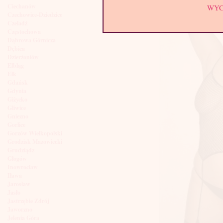
Ciechanów
WY
Czechowice-Dziedzice
Czeladź
Częstochowa
Dąbrowa Górnicza
Dębica
Dzierżoniów
Elbląg
Ełk
Gdańsk
Gdynia
Giżycko
Gliwice
Gniezno
Gorlice
Gorzów Wielkopolski
Grodzisk Mazowiecki
Grudziądz
Głogów
Inowrocław
Iława
Jarosław
Jasło
Jastrzębie Zdrój
Jaworzno
Jelenia Góra