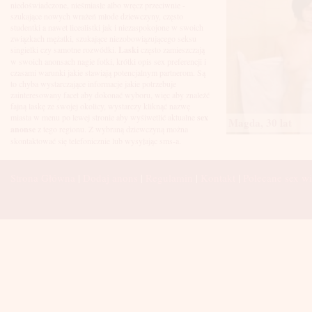
Łuków
niedoświadczone, nieśmiasłe albo wręcz przeciwnie -
Malbork
szukające nowych wrażeń młode dziewczyny, często
Mielec
studentki a nawet licealistki jak i niezaspokojone w swoich
Mikołów
związkach mężatki, szukające niezobowiązującego seksu
Mińsk Mazowiecki
singielki czy samotne rozwódki.
Laski
często zamieszczają
Mława
w swoich anonsach nagie fotki, krótki opis sex preferencji i
Mysłowice
czasami warunki jakie stawiają potencjalnym partnerom. Są
Myszków
to chyba wystarczające informacje jakie potrzebuje
Nowa Sól
zainteresowany facet aby dokonać wyboru, więc aby znaleźć
fajną laskę ze swojej okolicy, wystarczy kliknąć nazwę
Nowy Dwór Mazowiecki
miasta w menu po lewej stronie aby wyśiwetlić aktualne
sex
Nowy Sącz
Magda, 30 lat
anonse
z tego regionu. Z wybraną dziewczyną można
Nowy Targ
skontaktować się telefonicznie lub wysyłając sms-a.
Nysa
Oleśnica
Olkusz
Strona Główna
|
Dodaj anons
|
Regulamin
|
Kontakt
|
Polecane sex wi
Olsztyn
Oława
Opole
Ostróda
Ostrów Wielkopolski
Ostrowiec Świętokrzyski
Ostrołęka
Otwock
Oświęcim
Pabianice
Piaseczno
Piekary Śląskie