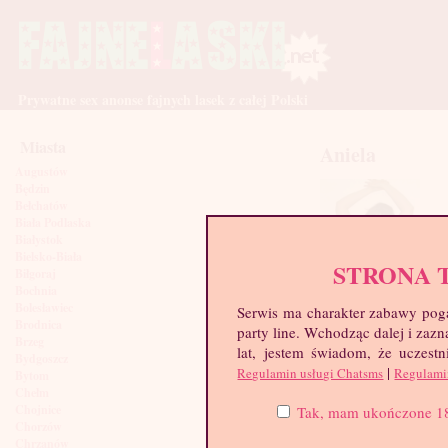
Prywatne sex anonse fajnych lasek z całej Polski
Miasta
Aniela
Augustów
Będzin
Bełchatów
Biała Podlaska
Białystok
Bielsko-Biała
STRONA 
Biłgoraj
Bochnia
Bolesławiec
Serwis ma charakter zabawy poga
Brodnica
party line. Wchodząc dalej i za
Brzeg
lat, jestem świadom, że uczestn
Bydgoszcz
|
Regulamin usługi Chatsms
Regulami
Bytom
Chełm
Chojnice
Tak, mam ukończone 18 l
Chorzów
Chrzanów