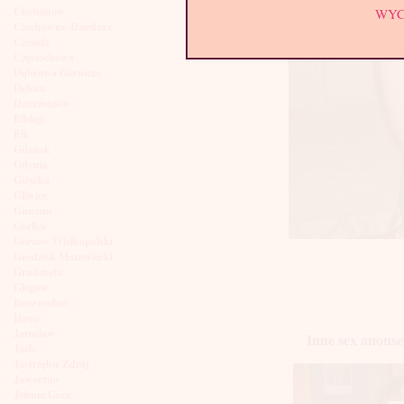
Ciechanów
WY
Czechowice-Dziedzice
Czeladź
Częstochowa
Dąbrowa Górnicza
Dębica
Dzierżoniów
Elbląg
Ełk
Gdańsk
Gdynia
Giżycko
Gliwice
Gniezno
Gorlice
Gorzów Wielkopolski
Grodzisk Mazowiecki
Grudziądz
Głogów
Inowrocław
Iława
Jarosław
Inne sex anons
Jasło
Jastrzębie Zdrój
Jaworzno
Jelenia Góra