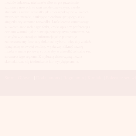
Łuków
niedoświadczone, nieśmiasłe albo wręcz przeciwnie -
Malbork
szukające nowych wrażeń młode dziewczyny, często
Mielec
studentki a nawet licealistki jak i niezaspokojone w swoich
Mikołów
związkach mężatki, szukające niezobowiązującego seksu
Mińsk Mazowiecki
singielki czy samotne rozwódki.
Laski
często zamieszczają
Mława
w swoich anonsach nagie fotki, krótki opis sex preferencji i
Mysłowice
czasami warunki jakie stawiają potencjalnym partnerom. Są
Myszków
to chyba wystarczające informacje jakie potrzebuje
Nowa Sól
zainteresowany facet aby dokonać wyboru, więc aby znaleźć
fajną laskę ze swojej okolicy, wystarczy kliknąć nazwę
Nowy Dwór Mazowiecki
miasta w menu po lewej stronie aby wyśiwetlić aktualne
sex
Nowy Sącz
anonse
z tego regionu. Z wybraną dziewczyną można
Nowy Targ
skontaktować się telefonicznie lub wysyłając sms-a.
Nysa
Oleśnica
Olkusz
Strona Główna
|
Dodaj anons
|
Regulamin
|
Kontakt
|
Polecane sex wi
Olsztyn
Oława
Opole
Ostróda
Ostrów Wielkopolski
Ostrowiec Świętokrzyski
Ostrołęka
Otwock
Oświęcim
Pabianice
Piaseczno
Piekary Śląskie