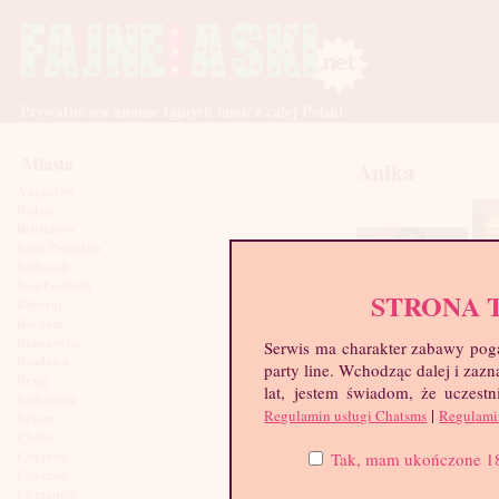
Prywatne sex anonse fajnych lasek z całej Polski
Miasta
Anika
Augustów
Będzin
Bełchatów
Biała Podlaska
Białystok
Bielsko-Biała
STRONA 
Biłgoraj
Bochnia
Bolesławiec
Serwis ma charakter zabawy poga
Brodnica
party line. Wchodząc dalej i za
Brzeg
lat, jestem świadom, że uczestn
Bydgoszcz
|
Regulamin usługi Chatsms
Regulami
Bytom
Chełm
Chojnice
Tak, mam ukończone 18 l
Chorzów
Chrzanów