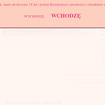
k, mam ukończone 18 lat i jestem ¶wiadomy/a zawartości i charakteru 
Sym
pry
WCHODZĘ
Moż
WYCHODZĘ
alb
wol
ale
War
Poz
Ab
70
al
M
koszt sms: 3,69 zł, telefon: 7,38 zł/min. 
Regulamin usługi Sms Chat i Party 
jak zwiększyć limit w telefonie
Inne sex anonse lasek z miasta: Piła