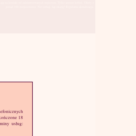
kają na kontakt od zainteresowanych mężczyzn. Tylko anonse kobiet. Oferty z
ponad 100 miejscowości. Nie czekaj, łap okazję! Regularna aktualizacja.
Piła
sto:
hę informacji o mnie:
lefonicznych
k: 40 lat
skończone 18
ost: 170 cm
aminy usług:
ga: 64 kg
st: 3