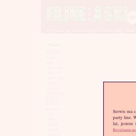
Prywatne sex anonse fajnych lasek z całej Polski
Miasta
Augustów
Będzin
Bełchatów
Biała Podlaska
Białystok
Bielsko-Biała
Biłgoraj
Bochnia
Bolesławiec
Brodnica
Brzeg
Bydgoszcz
Serwis ma c
Bytom
party line.
Chełm
lat, jestem
Chojnice
Regulamin us
Chorzów
Chrzanów