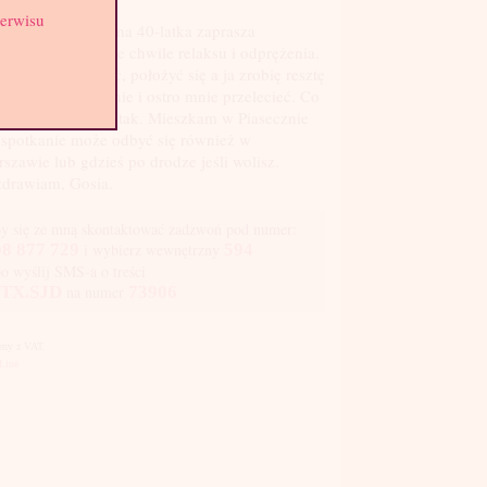
serwisu
patyczna, zadbana 40-latka zaprasza
watnie na intymne chwile relaksu i odprężenia.
esz tylko przyjść, położyć się a ja zrobię resztę
o rzucić się na mnie i ostro mnie przelecieć. Co
isz. Ja lubię tak i tak. Mieszkam w Piasecznie
 spotkanie może odbyć się również w
szawie lub gdzieś po drodze jeśli wolisz.
drawiam, Gosia.
y się ze mną skontaktować zadzwoń pod numer:
8 877 729
i wybierz wewnętrzny
594
bo wyślij SMS-a o treści
TX.SJD
na numer
73906
Ceny z VAT.
Line