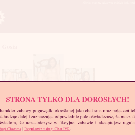
Młode, starsze, seksowne polskie laski cze
Gosia
STRONA TYLKO DLA DOROSŁYCH!
mia
troc
harakter zabawy pogawędki określanej jako chat sms oraz połączeń te
Wie
 Wchodząc dalej i zaznaczając odpowiednie pole oświadczasz, że masz 
Wzr
 świadom, że uczestniczysz w fikcyjnej zabawie i akceptujesz regul
Wa
|
.
ługi Chatsms
Regulamin usługi Chat IVR
Biu