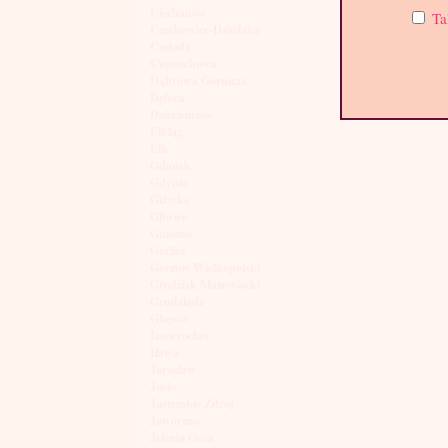
Ciechanów
Ta
Czechowice-Dziedzice
Czeladź
Częstochowa
Dąbrowa Górnicza
Dębica
Dzierżoniów
Elbląg
Ełk
Gdańsk
Gdynia
Giżycko
Gliwice
Gniezno
Gorlice
Gorzów Wielkopolski
Grodzisk Mazowiecki
Grudziądz
Głogów
Inowrocław
Iława
Jarosław
Jasło
Jastrzębie Zdrój
Jaworzno
Jelenia Góra