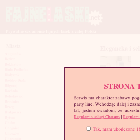
Prywatne sex anonse fajnych lasek z całej Polski
Miasta
Elegancka i s
Augustów
Będzin
Bełchatów
Biała Podlaska
Białystok
Bielsko-Biała
STRONA 
Biłgoraj
Bochnia
Bolesławiec
Serwis ma charakter zabawy poga
Brodnica
party line. Wchodząc dalej i za
Brzeg
lat, jestem świadom, że uczestn
Bydgoszcz
|
Regulamin usługi Chatsms
Regulami
Bytom
Chełm
Chojnice
Tak, mam ukończone 18 l
Chorzów
Chrzanów