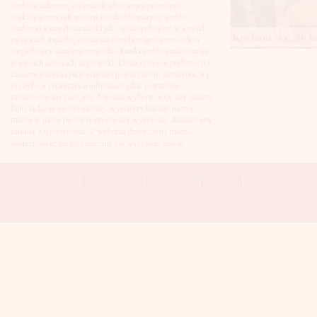
Łuków
niedoświadczone, nieśmiasłe albo wręcz przeciwnie -
Malbork
szukające nowych wrażeń młode dziewczyny, często
Mielec
studentki a nawet licealistki jak i niezaspokojone w swoich
Kocham sex, 36 la
Mikołów
związkach mężatki, szukające niezobowiązującego seksu
Mińsk Mazowiecki
singielki czy samotne rozwódki.
Laski
często zamieszczają
Mława
w swoich anonsach nagie fotki, krótki opis sex preferencji i
Mysłowice
czasami warunki jakie stawiają potencjalnym partnerom. Są
Myszków
to chyba wystarczające informacje jakie potrzebuje
Nowa Sól
zainteresowany facet aby dokonać wyboru, więc aby znaleźć
fajną laskę ze swojej okolicy, wystarczy kliknąć nazwę
Nowy Dwór Mazowiecki
miasta w menu po lewej stronie aby wyśiwetlić aktualne
sex
Nowy Sącz
anonse
z tego regionu. Z wybraną dziewczyną można
Nowy Targ
skontaktować się telefonicznie lub wysyłając sms-a.
Nysa
Oleśnica
Olkusz
Strona Główna
|
Dodaj anons
|
Regulamin
|
Kontakt
|
Polecane sex wi
Olsztyn
Oława
Opole
Ostróda
Ostrów Wielkopolski
Ostrowiec Świętokrzyski
Ostrołęka
Otwock
Oświęcim
Pabianice
Piaseczno
Piekary Śląskie