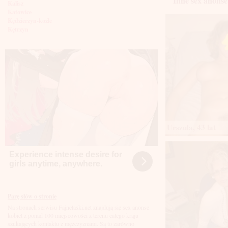
Inne sex anonse
Kalisz
Katowice
Kędzierzyn-koźle
Kętrzyn
Kielce
Kłodzko
Knurów
Konin
Koszalin
Kołobrzeg
Kraków
Kraśnik
Krosno
Krotoszyn
Kutno
Urszula, 43 lat
Kwidzyń
Legionowo
Legnica
Experience intense desire for
Leszno
girls anytime, anywhere.
Lębork
Lubin
Lublin
Luboń
Parę słów o stronie
Łódź
Na stronach serwisu Fajnelaski.net znajdują się sex anonse
Łomża
kobiet z ponad 100 miejscowości z terenu całego kraju
Łowicz
szukających kontaktu z mężczyznami. Są to zarówno