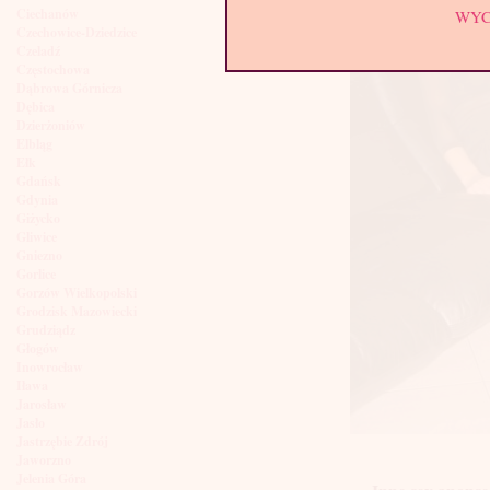
Ciechanów
WY
Czechowice-Dziedzice
Czeladź
Częstochowa
Dąbrowa Górnicza
Dębica
Dzierżoniów
Elbląg
Ełk
Gdańsk
Gdynia
Giżycko
Gliwice
Gniezno
Gorlice
Gorzów Wielkopolski
Grodzisk Mazowiecki
Grudziądz
Głogów
Inowrocław
Iława
Jarosław
Jasło
Jastrzębie Zdrój
Jaworzno
Jelenia Góra