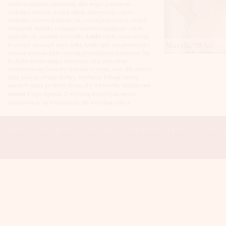
Łuków
niedoświadczone, nieśmiasłe albo wręcz przeciwnie -
Malbork
szukające nowych wrażeń młode dziewczyny, często
Mielec
studentki a nawet licealistki jak i niezaspokojone w swoich
Mikołów
związkach mężatki, szukające niezobowiązującego seksu
Mińsk Mazowiecki
singielki czy samotne rozwódki.
Laski
często zamieszczają
Mława
Maryla, 38 lat
w swoich anonsach nagie fotki, krótki opis sex preferencji i
Mysłowice
czasami warunki jakie stawiają potencjalnym partnerom. Są
Myszków
to chyba wystarczające informacje jakie potrzebuje
Nowa Sól
zainteresowany facet aby dokonać wyboru, więc aby znaleźć
fajną laskę ze swojej okolicy, wystarczy kliknąć nazwę
Nowy Dwór Mazowiecki
miasta w menu po lewej stronie aby wyśiwetlić aktualne
sex
Nowy Sącz
anonse
z tego regionu. Z wybraną dziewczyną można
Nowy Targ
skontaktować się telefonicznie lub wysyłając sms-a.
Nysa
Oleśnica
Olkusz
Strona Główna
|
Dodaj anons
|
Regulamin
|
Kontakt
|
Polecane sex wi
Olsztyn
Oława
Opole
Ostróda
Ostrów Wielkopolski
Ostrowiec Świętokrzyski
Ostrołęka
Otwock
Oświęcim
Pabianice
Piaseczno
Piekary Śląskie