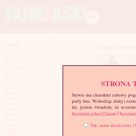
Prywatne sex anonse fajnych lasek z całej Polski
Miasta
Szukam kocha
Augustów
Będzin
Bełchatów
Biała Podlaska
Białystok
Bielsko-Biała
STRONA 
Biłgoraj
Bochnia
Bolesławiec
Serwis ma charakter zabawy poga
Brodnica
party line. Wchodząc dalej i za
Brzeg
lat, jestem świadom, że uczestn
Bydgoszcz
|
Regulamin usługi Chatsms
Regulami
Bytom
Chełm
Chojnice
Tak, mam ukończone 18 l
Chorzów
Chrzanów