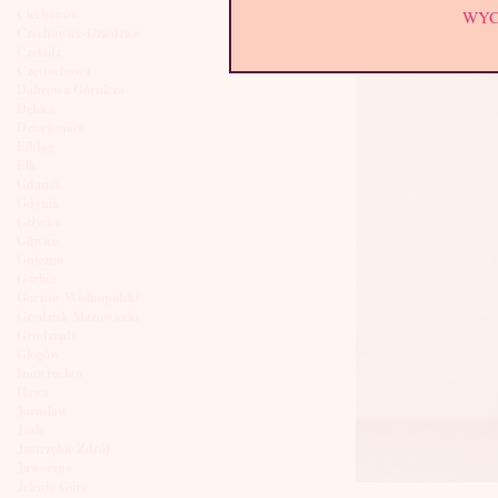
Ciechanów
WY
Czechowice-Dziedzice
Czeladź
Częstochowa
Dąbrowa Górnicza
Dębica
Dzierżoniów
Elbląg
Ełk
Gdańsk
Gdynia
Giżycko
Gliwice
Gniezno
Gorlice
Gorzów Wielkopolski
Grodzisk Mazowiecki
Grudziądz
Głogów
Inowrocław
Iława
Jarosław
Jasło
Jastrzębie Zdrój
Jaworzno
Jelenia Góra