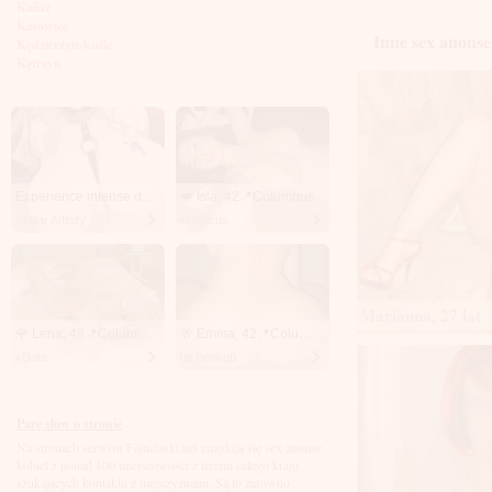
Kalisz
Katowice
Inne sex anonse
Kędzierzyn-koźle
Kętrzyn
Kielce
Kłodzko
Knurów
Konin
Koszalin
Kołobrzeg
Kraków
Experience intense desire for girls anytime, anywhere.
💋 Isla, 42📍Columbus
Kraśnik
Stellar Affinity
xDate.us
Krosno
Krotoszyn
Kutno
Kwidzyń
Legionowo
Marianna, 27 lat
Legnica
🌹 Lena, 48📍Columbus
🥂 Emma, 42📍Columbus
Leszno
xDate
us.hookup
Lębork
Lubin
Lublin
Luboń
Parę słów o stronie
Łódź
Na stronach serwisu Fajnelaski.net znajdują się sex anonse
Łomża
kobiet z ponad 100 miejscowości z terenu całego kraju
Łowicz
szukających kontaktu z mężczyznami. Są to zarówno