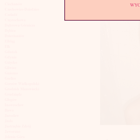
Ciechanów
WY
Czechowice-Dziedzice
Czeladź
Częstochowa
Dąbrowa Górnicza
Dębica
Dzierżoniów
Elbląg
Ełk
Gdańsk
Gdynia
Giżycko
Gliwice
Gniezno
Gorlice
Gorzów Wielkopolski
Grodzisk Mazowiecki
Grudziądz
Głogów
Inowrocław
Iława
Jarosław
Jasło
Jastrzębie Zdrój
Jaworzno
Jelenia Góra