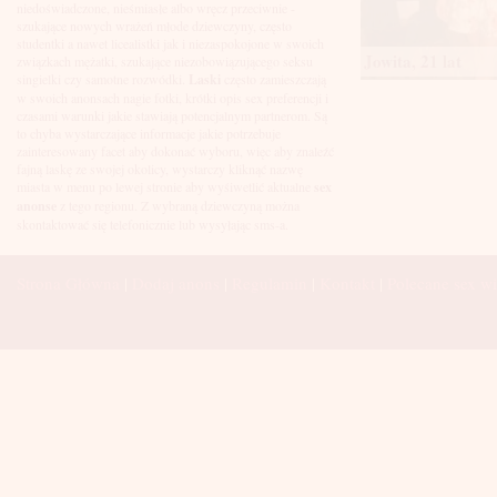
Łuków
niedoświadczone, nieśmiasłe albo wręcz przeciwnie -
Malbork
szukające nowych wrażeń młode dziewczyny, często
Mielec
studentki a nawet licealistki jak i niezaspokojone w swoich
Mikołów
Jowita, 21 lat
związkach mężatki, szukające niezobowiązującego seksu
Mińsk Mazowiecki
singielki czy samotne rozwódki.
Laski
często zamieszczają
Mława
w swoich anonsach nagie fotki, krótki opis sex preferencji i
Mysłowice
czasami warunki jakie stawiają potencjalnym partnerom. Są
Myszków
to chyba wystarczające informacje jakie potrzebuje
Nowa Sól
zainteresowany facet aby dokonać wyboru, więc aby znaleźć
fajną laskę ze swojej okolicy, wystarczy kliknąć nazwę
Nowy Dwór Mazowiecki
miasta w menu po lewej stronie aby wyśiwetlić aktualne
sex
Nowy Sącz
anonse
z tego regionu. Z wybraną dziewczyną można
Nowy Targ
skontaktować się telefonicznie lub wysyłając sms-a.
Nysa
Oleśnica
Olkusz
Strona Główna
|
Dodaj anons
|
Regulamin
|
Kontakt
|
Polecane sex wi
Olsztyn
Oława
Opole
Ostróda
Ostrów Wielkopolski
Ostrowiec Świętokrzyski
Ostrołęka
Otwock
Oświęcim
Pabianice
Piaseczno
Piekary Śląskie