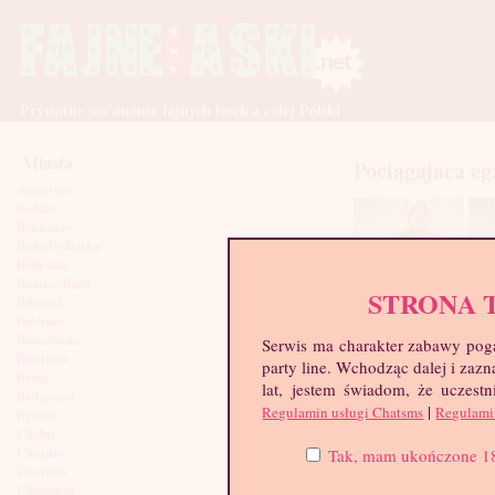
Prywatne sex anonse fajnych lasek z całej Polski
Miasta
Pociągajaca eg
Augustów
Będzin
Bełchatów
Biała Podlaska
Białystok
Bielsko-Biała
STRONA 
Biłgoraj
Bochnia
Bolesławiec
Serwis ma charakter zabawy poga
Brodnica
party line. Wchodząc dalej i za
Brzeg
lat, jestem świadom, że uczestn
Bydgoszcz
|
Regulamin usługi Chatsms
Regulami
Bytom
Chełm
Chojnice
Tak, mam ukończone 18 l
Chorzów
Chrzanów