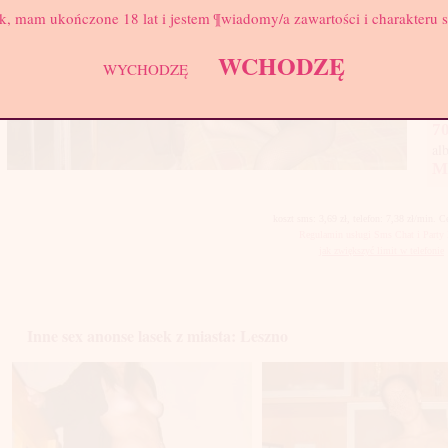
k, mam ukończone 18 lat i jestem ¶wiadomy/a zawartości i charakteru 
Mał
sek
WCHODZĘ
Ci 
WYCHODZĘ
Ab
70
al
M
koszt sms: 3,69 zł, telefon: 7,38 zł/min. 
Regulamin usługi Sms Chat i Party 
jak zwiększyć limit w telefonie
Inne sex anonse lasek z miasta: Leszno