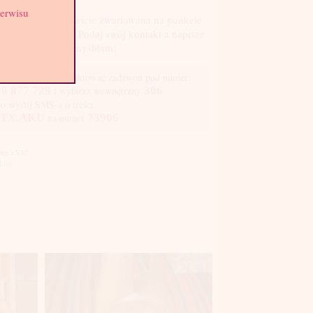
serwisu
a kobietka całkowicie zwariowana na punkcie
su! Zaszalejemy? Podaj swój kontakt a napisze
co tym razem wymyśliłam!
y się ze mną skontaktować zadzwoń pod numer:
8 877 729
i wybierz wewnętrzny
306
bo wyślij SMS-a o treści
TX.AKU
na numer
73906
Ceny z VAT.
Line