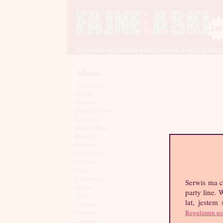
Prywatne sex anonse fajnych lasek z całej Polski
Miasta
Augustów
Będzin
Bełchatów
Biała Podlaska
Białystok
Bielsko-Biała
Biłgoraj
Bochnia
Bolesławiec
Brodnica
Brzeg
Bydgoszcz
Serwis ma c
Bytom
party line.
Chełm
lat, jestem
Chojnice
Regulamin us
Chorzów
Chrzanów