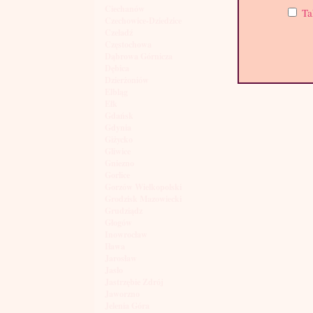
Ciechanów
Ta
Czechowice-Dziedzice
Czeladź
Częstochowa
Dąbrowa Górnicza
Dębica
Dzierżoniów
Elbląg
Ełk
Gdańsk
Gdynia
Giżycko
Gliwice
Gniezno
Gorlice
Gorzów Wielkopolski
Grodzisk Mazowiecki
Grudziądz
Głogów
Inowrocław
Iława
Jarosław
Jasło
Jastrzębie Zdrój
Jaworzno
Jelenia Góra