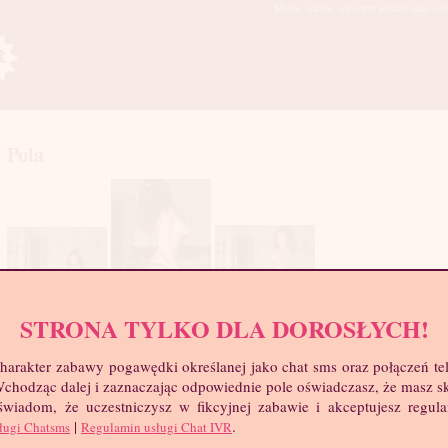
Młode, starsze, seksowne polskie laski cze
Pola
STRONA TYLKO DLA DOROSŁYCH!
mia
troc
harakter zabawy pogawędki określanej jako chat sms oraz połączeń te
Wie
 Wchodząc dalej i zaznaczając odpowiednie pole oświadczasz, że masz 
Wzr
 świadom, że uczestniczysz w fikcyjnej zabawie i akceptujesz regul
Wa
|
.
ługi Chatsms
Regulamin usługi Chat IVR
Biu