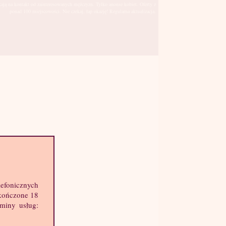
kają na kontakt od zainteresowanych mężczyzn. Tylko anonse kobiet. Oferty z
ponad 100 miejscowości. Nie czekaj, łap okazję! Regularna aktualizacja.
Leszno
sto:
hę informacji o mnie:
lefonicznych
k: 25 lat
skończone 18
ost: 159 cm
aminy usług:
ga: 48 kg
st: 3