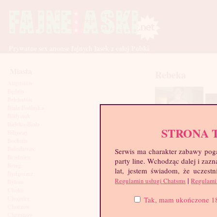
Prywatne sex anonse fajnych lasek z całej Polski
Miasta
Rebeka
Augustów
Będzin
Bełchatów
Biała Podlaska
Białystok
Bielsko-Biała
STRONA 
Biłgoraj
Bochnia
Bolesławiec
Serwis ma charakter zabawy poga
Brodnica
party line. Wchodząc dalej i za
Brzeg
lat, jestem świadom, że uczestn
Bydgoszcz
|
Regulamin usługi Chatsms
Regulami
Bytom
Chełm
Chojnice
Tak, mam ukończone 18 l
Chorzów
Chrzanów