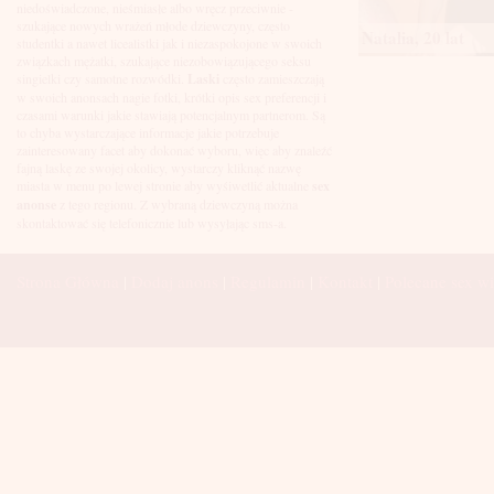
Łuków
niedoświadczone, nieśmiasłe albo wręcz przeciwnie -
Malbork
szukające nowych wrażeń młode dziewczyny, często
Natalia, 20 lat
Mielec
studentki a nawet licealistki jak i niezaspokojone w swoich
Mikołów
związkach mężatki, szukające niezobowiązującego seksu
Mińsk Mazowiecki
singielki czy samotne rozwódki.
Laski
często zamieszczają
Mława
w swoich anonsach nagie fotki, krótki opis sex preferencji i
Mysłowice
czasami warunki jakie stawiają potencjalnym partnerom. Są
Myszków
to chyba wystarczające informacje jakie potrzebuje
Nowa Sól
zainteresowany facet aby dokonać wyboru, więc aby znaleźć
fajną laskę ze swojej okolicy, wystarczy kliknąć nazwę
Nowy Dwór Mazowiecki
miasta w menu po lewej stronie aby wyśiwetlić aktualne
sex
Nowy Sącz
anonse
z tego regionu. Z wybraną dziewczyną można
Nowy Targ
skontaktować się telefonicznie lub wysyłając sms-a.
Nysa
Oleśnica
Olkusz
Strona Główna
|
Dodaj anons
|
Regulamin
|
Kontakt
|
Polecane sex wi
Olsztyn
Oława
Opole
Ostróda
Ostrów Wielkopolski
Ostrowiec Świętokrzyski
Ostrołęka
Otwock
Oświęcim
Pabianice
Piaseczno
Piekary Śląskie