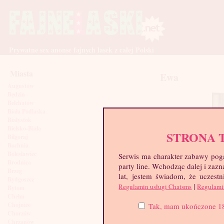
Prywatne sex anonse fajnych lasek z całej Polski
Miasta
Ewa
Augustów
Będzin
Bełchatów
Biała Podlaska
Białystok
Bielsko-Biała
STRONA 
Biłgoraj
Bochnia
Bolesławiec
Serwis ma charakter zabawy poga
Brodnica
party line. Wchodząc dalej i za
Brzeg
lat, jestem świadom, że uczestn
Bydgoszcz
|
Regulamin usługi Chatsms
Regulami
Bytom
Chełm
Chojnice
Tak, mam ukończone 18 l
Chorzów
Chrzanów