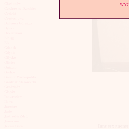
Ciechanów
WY
Czechowice-Dziedzice
Czeladź
Częstochowa
Dąbrowa Górnicza
Dębica
Dzierżoniów
Elbląg
Ełk
Gdańsk
Gdynia
Giżycko
Gliwice
Gniezno
Gorlice
Gorzów Wielkopolski
Grodzisk Mazowiecki
Grudziądz
Głogów
Inowrocław
Iława
Jarosław
Jasło
Jastrzębie Zdrój
Jaworzno
Inne sex anonse
Jelenia Góra