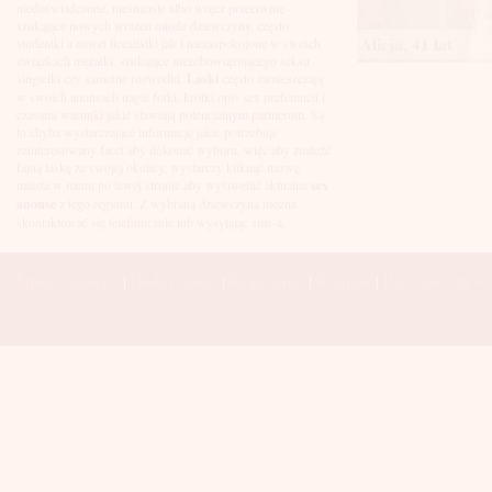
Łuków
niedoświadczone, nieśmiasłe albo wręcz przeciwnie -
Malbork
szukające nowych wrażeń młode dziewczyny, często
Mielec
Alicja, 41 lat
studentki a nawet licealistki jak i niezaspokojone w swoich
Mikołów
związkach mężatki, szukające niezobowiązującego seksu
Mińsk Mazowiecki
singielki czy samotne rozwódki.
Laski
często zamieszczają
Mława
w swoich anonsach nagie fotki, krótki opis sex preferencji i
Mysłowice
czasami warunki jakie stawiają potencjalnym partnerom. Są
Myszków
to chyba wystarczające informacje jakie potrzebuje
Nowa Sól
zainteresowany facet aby dokonać wyboru, więc aby znaleźć
fajną laskę ze swojej okolicy, wystarczy kliknąć nazwę
Nowy Dwór Mazowiecki
miasta w menu po lewej stronie aby wyśiwetlić aktualne
sex
Nowy Sącz
anonse
z tego regionu. Z wybraną dziewczyną można
Nowy Targ
skontaktować się telefonicznie lub wysyłając sms-a.
Nysa
Oleśnica
Olkusz
Strona Główna
|
Dodaj anons
|
Regulamin
|
Kontakt
|
Polecane sex wi
Olsztyn
Oława
Opole
Ostróda
Ostrów Wielkopolski
Ostrowiec Świętokrzyski
Ostrołęka
Otwock
Oświęcim
Pabianice
Piaseczno
Piekary Śląskie