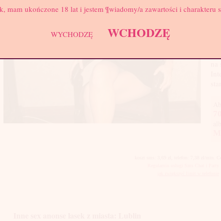
Biu
k, mam ukończone 18 lat i jestem ¶wiadomy/a zawartości i charakteru 
Jes
WCHODZĘ
WYCHODZĘ
Pro
fin
nie
na 
Int
sta
Ab
70
al
M
koszt sms: 3,69 zł, telefon: 7,38 zł/min. 
Regulamin usługi Sms Chat i Party 
jak zwiększyć limit w telefonie
Inne sex anonse lasek z miasta: Lublin