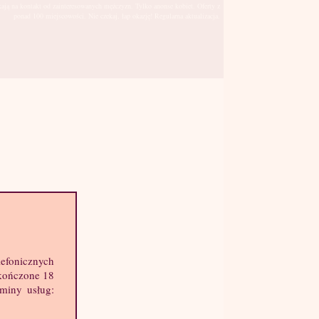
kają na kontakt od zainteresowanych mężczyzn. Tylko anonse kobiet. Oferty z
ponad 100 miejscowości. Nie czekaj, łap okazję! Regularna aktualizacja.
Lublin
sto:
lefonicznych
hę informacji o mnie:
skończone 18
k: 36 lat
aminy usług:
ost: 172 cm
ga: 59 kg