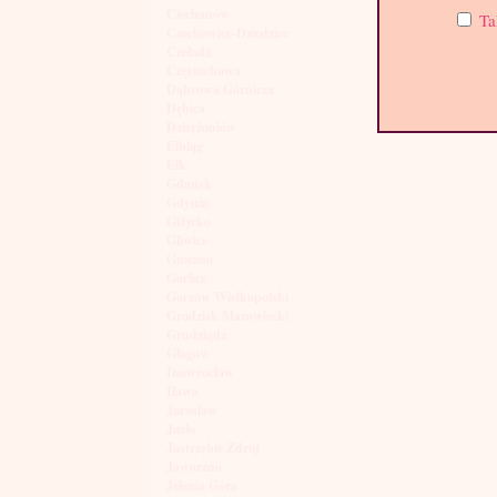
Ciechanów
Ta
Czechowice-Dziedzice
Czeladź
Częstochowa
Dąbrowa Górnicza
Dębica
Dzierżoniów
Elbląg
Ełk
Gdańsk
Gdynia
Giżycko
Gliwice
Gniezno
Gorlice
Gorzów Wielkopolski
Grodzisk Mazowiecki
Grudziądz
Głogów
Inowrocław
Iława
Jarosław
Jasło
Jastrzębie Zdrój
Jaworzno
Jelenia Góra