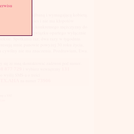
st: 4
serwisu
tem atrakcyjną, zadbaną i wymagającą kobietą.
wadzę własny biznes i nie ma kłopotów
ansowych. Szukam konkretnego mężczyzny do
zobowiązującego związku opartego wyłącznie
seksie. Spotkania raz, dwa razy w tygodniu.
eresują mnie panowie powyżej 30 roku życia,
n cywilny nie ma znaczenia. Pozdrawiam, Ewa.
y się ze mną skontaktować zadzwoń pod numer:
8 877 729
i wybierz wewnętrzny
131
bo wyślij SMS-a o treści
TX.AHA
na numer
73906
Ceny z VAT.
Line