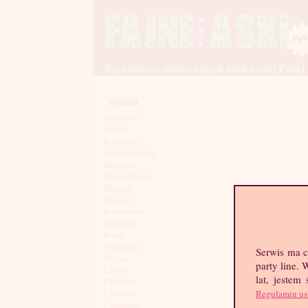
Prywatne sex anonse fajnych lasek z całej Polski
Miasta
Augustów
Będzin
Bełchatów
Biała Podlaska
Białystok
Bielsko-Biała
Biłgoraj
Bochnia
Bolesławiec
Brodnica
Brzeg
Bydgoszcz
Serwis ma c
Bytom
party line.
Chełm
lat, jestem
Chojnice
Regulamin us
Chorzów
Chrzanów