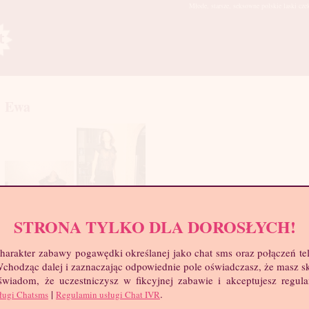
Młode, starsze, seksowne polskie laski cze
Ewa
STRONA TYLKO DLA DOROSŁYCH!
mia
harakter zabawy pogawędki określanej jako chat sms oraz połączeń te
troc
 Wchodząc dalej i zaznaczając odpowiednie pole oświadczasz, że masz 
Wie
 świadom, że uczestniczysz w fikcyjnej zabawie i akceptujesz regul
Wzr
|
.
ługi Chatsms
Regulamin usługi Chat IVR
Wa