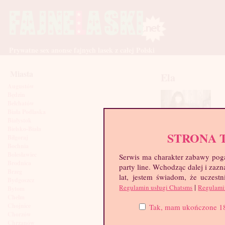
Prywatne sex anonse fajnych lasek z całej Polski
Miasta
Ela
Augustów
Będzin
Bełchatów
Biała Podlaska
Białystok
Bielsko-Biała
STRONA 
Biłgoraj
Bochnia
Bolesławiec
Serwis ma charakter zabawy poga
Brodnica
party line. Wchodząc dalej i za
Brzeg
lat, jestem świadom, że uczestn
Bydgoszcz
|
Regulamin usługi Chatsms
Regulami
Bytom
Chełm
Chojnice
Tak, mam ukończone 18 l
Chorzów
Chrzanów