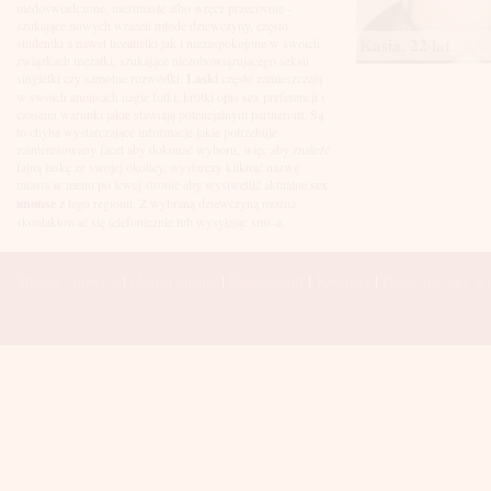
Łuków
niedoświadczone, nieśmiasłe albo wręcz przeciwnie -
Malbork
szukające nowych wrażeń młode dziewczyny, często
Mielec
Kasia, 22 lat
studentki a nawet licealistki jak i niezaspokojone w swoich
Mikołów
związkach mężatki, szukające niezobowiązującego seksu
Mińsk Mazowiecki
singielki czy samotne rozwódki.
Laski
często zamieszczają
Mława
w swoich anonsach nagie fotki, krótki opis sex preferencji i
Mysłowice
czasami warunki jakie stawiają potencjalnym partnerom. Są
Myszków
to chyba wystarczające informacje jakie potrzebuje
Nowa Sól
zainteresowany facet aby dokonać wyboru, więc aby znaleźć
fajną laskę ze swojej okolicy, wystarczy kliknąć nazwę
Nowy Dwór Mazowiecki
miasta w menu po lewej stronie aby wyśiwetlić aktualne
sex
Nowy Sącz
anonse
z tego regionu. Z wybraną dziewczyną można
Nowy Targ
skontaktować się telefonicznie lub wysyłając sms-a.
Nysa
Oleśnica
Olkusz
Strona Główna
|
Dodaj anons
|
Regulamin
|
Kontakt
|
Polecane sex wi
Olsztyn
Oława
Opole
Ostróda
Ostrów Wielkopolski
Ostrowiec Świętokrzyski
Ostrołęka
Otwock
Oświęcim
Pabianice
Piaseczno
Piekary Śląskie