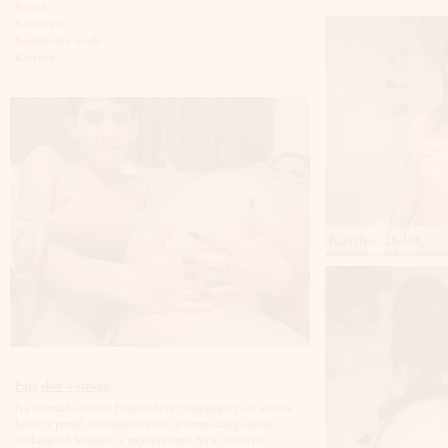
Kalisz
Katowice
Kędzierzyn-koźle
Kętrzyn
Kielce
Kłodzko
Knurów
Konin
Koszalin
Kołobrzeg
Kraków
Kraśnik
Krosno
Krotoszyn
Karina, 26 lat
Kutno
Kwidzyń
Legionowo
Legnica
Leszno
Lębork
Lubin
Lublin
Luboń
Parę słów o stronie
Łódź
Na stronach serwisu Fajnelaski.net znajdują się sex anonse
Łomża
kobiet z ponad 100 miejscowości z terenu całego kraju
Łowicz
szukających kontaktu z mężczyznami. Są to zarówno