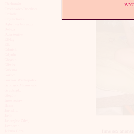
Ciechanów
WY
Czechowice-Dziedzice
Czeladź
Częstochowa
Dąbrowa Górnicza
Dębica
Dzierżoniów
Elbląg
Ełk
Gdańsk
Gdynia
Giżycko
Gliwice
Gniezno
Gorlice
Gorzów Wielkopolski
Grodzisk Mazowiecki
Grudziądz
Głogów
Inowrocław
Iława
Jarosław
Jasło
Jastrzębie Zdrój
Jaworzno
Inne sex anonse
Jelenia Góra