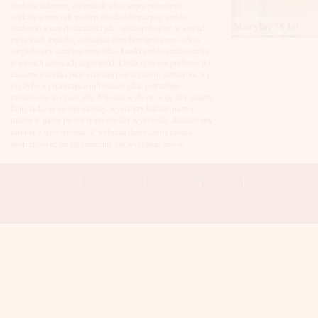
Łuków
niedoświadczone, nieśmiasłe albo wręcz przeciwnie -
Malbork
szukające nowych wrażeń młode dziewczyny, często
Maryla, 38 lat
Mielec
studentki a nawet licealistki jak i niezaspokojone w swoich
Mikołów
związkach mężatki, szukające niezobowiązującego seksu
Mińsk Mazowiecki
singielki czy samotne rozwódki.
Laski
często zamieszczają
Mława
w swoich anonsach nagie fotki, krótki opis sex preferencji i
Mysłowice
czasami warunki jakie stawiają potencjalnym partnerom. Są
Myszków
to chyba wystarczające informacje jakie potrzebuje
Nowa Sól
zainteresowany facet aby dokonać wyboru, więc aby znaleźć
fajną laskę ze swojej okolicy, wystarczy kliknąć nazwę
Nowy Dwór Mazowiecki
miasta w menu po lewej stronie aby wyśiwetlić aktualne
sex
Nowy Sącz
anonse
z tego regionu. Z wybraną dziewczyną można
Nowy Targ
skontaktować się telefonicznie lub wysyłając sms-a.
Nysa
Oleśnica
Olkusz
Strona Główna
|
Dodaj anons
|
Regulamin
|
Kontakt
|
Polecane sex wi
Olsztyn
Oława
Opole
Ostróda
Ostrów Wielkopolski
Ostrowiec Świętokrzyski
Ostrołęka
Otwock
Oświęcim
Pabianice
Piaseczno
Piekary Śląskie