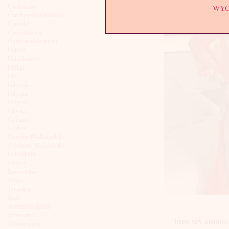
Ciechanów
WY
Czechowice-Dziedzice
Czeladź
Częstochowa
Dąbrowa Górnicza
Dębica
Dzierżoniów
Elbląg
Ełk
Gdańsk
Gdynia
Giżycko
Gliwice
Gniezno
Gorlice
Gorzów Wielkopolski
Grodzisk Mazowiecki
Grudziądz
Głogów
Inowrocław
Iława
Jarosław
Jasło
Jastrzębie Zdrój
Jaworzno
Inne sex anonse
Jelenia Góra