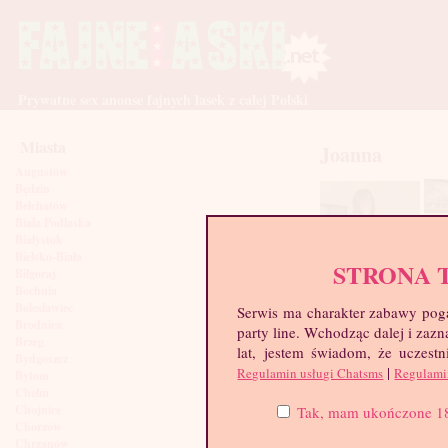
Prywatne sex anonse fajnych lasek z całej Polski
Miasta
Joanna
Augustów
Będzin
Bełchatów
Biała Podlaska
Białystok
Bielsko-Biała
STRONA 
Biłgoraj
Bochnia
Bolesławiec
Serwis ma charakter zabawy poga
Brodnica
party line. Wchodząc dalej i za
Brzeg
lat, jestem świadom, że uczestn
Bydgoszcz
|
Regulamin usługi Chatsms
Regulami
Bytom
Chełm
Chojnice
Tak, mam ukończone 18 l
Chorzów
Chrzanów