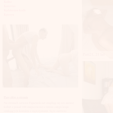
Kalisz
Katowice
Kędzierzyn-koźle
Kętrzyn
Kielce
Kłodzko
Knurów
Konin
Koszalin
Kołobrzeg
Kraków
Kraśnik
Krosno
Pati21, 21 lat
Krotoszyn
Kutno
Kwidzyń
Legionowo
Legnica
Leszno
Lębork
Lubin
Lublin
Luboń
Parę słów o stronie
Łódź
Na stronach serwisu Fajnelaski.net znajdują się sex anonse
Łomża
kobiet z ponad 100 miejscowości z terenu całego kraju
Łowicz
szukających kontaktu z mężczyznami. Są to zarówno