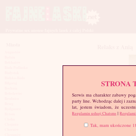
Prywatne sex anonse fajnych lasek z całej Polski
Miasta
Relaks z Anią
Augustów
Będzin
Bełchatów
Biała Podlaska
Białystok
Bielsko-Biała
STRONA 
Biłgoraj
Bochnia
Bolesławiec
Serwis ma charakter zabawy poga
Brodnica
party line. Wchodząc dalej i za
Brzeg
lat, jestem świadom, że uczestn
Bydgoszcz
|
Regulamin usługi Chatsms
Regulami
Bytom
Chełm
Chojnice
Tak, mam ukończone 18 l
Chorzów
Chrzanów