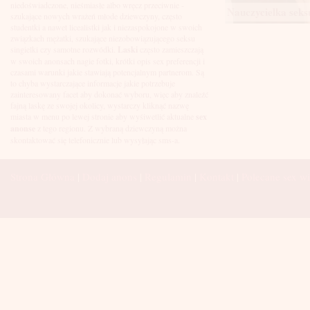
Łuków
niedoświadczone, nieśmiasłe albo wręcz przeciwnie -
Nauczycielka seksu
Malbork
szukające nowych wrażeń młode dziewczyny, często
Mielec
studentki a nawet licealistki jak i niezaspokojone w swoich
Mikołów
związkach mężatki, szukające niezobowiązującego seksu
Mińsk Mazowiecki
singielki czy samotne rozwódki.
Laski
często zamieszczają
Mława
w swoich anonsach nagie fotki, krótki opis sex preferencji i
Mysłowice
czasami warunki jakie stawiają potencjalnym partnerom. Są
Myszków
to chyba wystarczające informacje jakie potrzebuje
Nowa Sól
zainteresowany facet aby dokonać wyboru, więc aby znaleźć
fajną laskę ze swojej okolicy, wystarczy kliknąć nazwę
Nowy Dwór Mazowiecki
miasta w menu po lewej stronie aby wyśiwetlić aktualne
sex
Nowy Sącz
anonse
z tego regionu. Z wybraną dziewczyną można
Nowy Targ
skontaktować się telefonicznie lub wysyłając sms-a.
Nysa
Oleśnica
Olkusz
Strona Główna
|
Dodaj anons
|
Regulamin
|
Kontakt
|
Polecane sex wi
Olsztyn
Oława
Opole
Ostróda
Ostrów Wielkopolski
Ostrowiec Świętokrzyski
Ostrołęka
Otwock
Oświęcim
Pabianice
Piaseczno
Piekary Śląskie