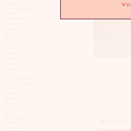
Ciechanów
WY
Czechowice-Dziedzice
Czeladź
Częstochowa
Dąbrowa Górnicza
Dębica
Dzierżoniów
Elbląg
Ełk
Gdańsk
Gdynia
Giżycko
Gliwice
Gniezno
Gorlice
Gorzów Wielkopolski
Grodzisk Mazowiecki
Grudziądz
Głogów
Inowrocław
Iława
Jarosław
Jasło
Jastrzębie Zdrój
Inne sex anonse
Jaworzno
Jelenia Góra