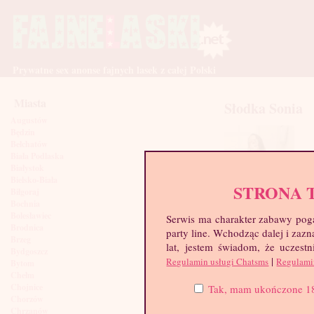
Prywatne sex anonse fajnych lasek z całej Polski
Miasta
Słodka Sonia
Augustów
Będzin
Bełchatów
Biała Podlaska
Białystok
Bielsko-Biała
STRONA 
Biłgoraj
Bochnia
Bolesławiec
Serwis ma charakter zabawy poga
Brodnica
party line. Wchodząc dalej i za
Brzeg
lat, jestem świadom, że uczestn
Bydgoszcz
|
Regulamin usługi Chatsms
Regulami
Bytom
Chełm
Chojnice
Tak, mam ukończone 18 l
Chorzów
Chrzanów