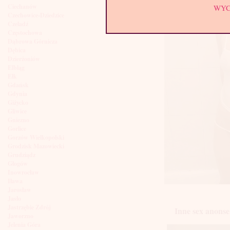
Ciechanów
WY
Czechowice-Dziedzice
Czeladź
Częstochowa
Dąbrowa Górnicza
Dębica
Dzierżoniów
Elbląg
Ełk
Gdańsk
Gdynia
Giżycko
Gliwice
Gniezno
Gorlice
Gorzów Wielkopolski
Grodzisk Mazowiecki
Grudziądz
Głogów
Inowrocław
Iława
Jarosław
Jasło
Jastrzębie Zdrój
Inne sex anonse
Jaworzno
Jelenia Góra