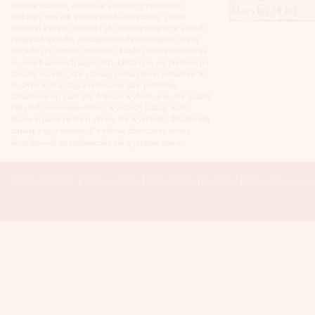
Łuków
niedoświadczone, nieśmiasłe albo wręcz przeciwnie -
Maryla, 38 lat
Malbork
szukające nowych wrażeń młode dziewczyny, często
Mielec
studentki a nawet licealistki jak i niezaspokojone w swoich
Mikołów
związkach mężatki, szukające niezobowiązującego seksu
Mińsk Mazowiecki
singielki czy samotne rozwódki.
Laski
często zamieszczają
Mława
w swoich anonsach nagie fotki, krótki opis sex preferencji i
Mysłowice
czasami warunki jakie stawiają potencjalnym partnerom. Są
Myszków
to chyba wystarczające informacje jakie potrzebuje
Nowa Sól
zainteresowany facet aby dokonać wyboru, więc aby znaleźć
fajną laskę ze swojej okolicy, wystarczy kliknąć nazwę
Nowy Dwór Mazowiecki
miasta w menu po lewej stronie aby wyśiwetlić aktualne
sex
Nowy Sącz
anonse
z tego regionu. Z wybraną dziewczyną można
Nowy Targ
skontaktować się telefonicznie lub wysyłając sms-a.
Nysa
Oleśnica
Olkusz
Strona Główna
|
Dodaj anons
|
Regulamin
|
Kontakt
|
Polecane sex wi
Olsztyn
Oława
Opole
Ostróda
Ostrów Wielkopolski
Ostrowiec Świętokrzyski
Ostrołęka
Otwock
Oświęcim
Pabianice
Piaseczno
Piekary Śląskie