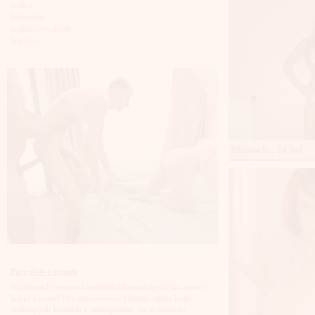
Kalisz
Katowice
Kędzierzyn-koźle
Kętrzyn
Kielce
Kłodzko
Knurów
Konin
Koszalin
Kołobrzeg
Kraków
Kraśnik
Manuela, 24 lat
Krosno
Krotoszyn
Kutno
Kwidzyń
Legionowo
Legnica
Leszno
Lębork
Lubin
Lublin
Luboń
Parę słów o stronie
Łódź
Na stronach serwisu Fajnelaski.net znajdują się sex anonse
Łomża
kobiet z ponad 100 miejscowości z terenu całego kraju
Łowicz
szukających kontaktu z mężczyznami. Są to zarówno