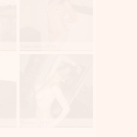
Fajna siksa, 20 lat
Danusia, 24 lat