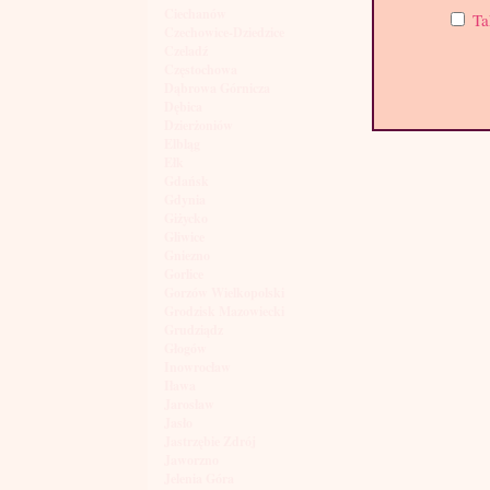
Ciechanów
Ta
Czechowice-Dziedzice
Czeladź
Częstochowa
Dąbrowa Górnicza
Dębica
Dzierżoniów
Elbląg
Ełk
Gdańsk
Gdynia
Giżycko
Gliwice
Gniezno
Gorlice
Gorzów Wielkopolski
Grodzisk Mazowiecki
Grudziądz
Głogów
Inowrocław
Iława
Jarosław
Jasło
Jastrzębie Zdrój
Jaworzno
Jelenia Góra