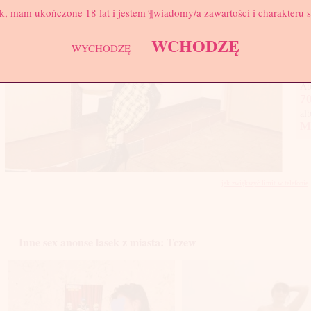
Biu
k, mam ukończone 18 lat i jestem ¶wiadomy/a zawartości i charakteru 
Tow
WCHODZĘ
pro
WYCHODZĘ
Co 
Ab
70
al
M
jak zwiększyć limit w telefonie
Inne sex anonse lasek z miasta: Tczew