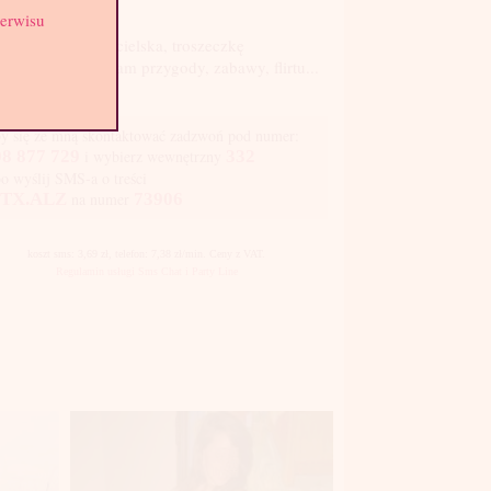
st: 3
serwisu
arzyska, uwodzicielska, troszeczkę
wokująca ;) Szukam przygody, zabawy, flirtu...
proponujesz?
y się ze mną skontaktować zadzwoń pod numer:
8 877 729
i wybierz wewnętrzny
332
bo wyślij SMS-a o treści
TX.ALZ
na numer
73906
koszt sms: 3,69 zł, telefon: 7,38 zł/min. Ceny z VAT.
Regulamin usługi Sms Chat i Party Line