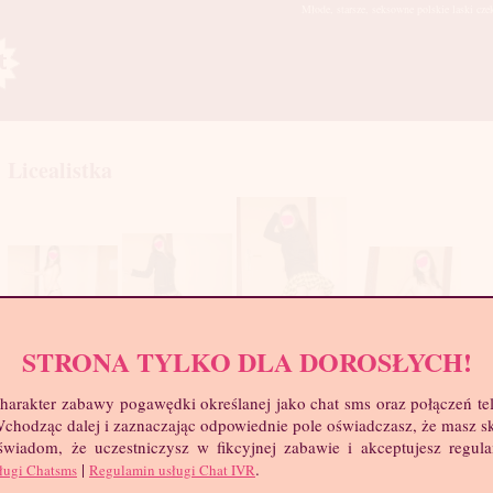
Młode, starsze, seksowne polskie laski cze
Licealistka
STRONA TYLKO DLA DOROSŁYCH!
mia
harakter zabawy pogawędki określanej jako chat sms oraz połączeń te
troc
 Wchodząc dalej i zaznaczając odpowiednie pole oświadczasz, że masz 
Wie
 świadom, że uczestniczysz w fikcyjnej zabawie i akceptujesz regul
Wzr
|
.
ługi Chatsms
Regulamin usługi Chat IVR
Wa