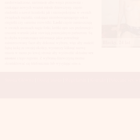
Łuków
niedoświadczone, nieśmiasłe albo wręcz przeciwnie -
Malbork
szukające nowych wrażeń młode dziewczyny, często
Mielec
studentki a nawet licealistki jak i niezaspokojone w swoich
Mikołów
związkach mężatki, szukające niezobowiązującego seksu
Mińsk Mazowiecki
singielki czy samotne rozwódki.
Laski
często zamieszczają
Mława
w swoich anonsach nagie fotki, krótki opis sex preferencji i
Mysłowice
czasami warunki jakie stawiają potencjalnym partnerom. Są
Myszków
to chyba wystarczające informacje jakie potrzebuje
Blacky, 24 lat
Nowa Sól
zainteresowany facet aby dokonać wyboru, więc aby znaleźć
fajną laskę ze swojej okolicy, wystarczy kliknąć nazwę
Nowy Dwór Mazowiecki
miasta w menu po lewej stronie aby wyśiwetlić aktualne
sex
Nowy Sącz
anonse
z tego regionu. Z wybraną dziewczyną można
Nowy Targ
skontaktować się telefonicznie lub wysyłając sms-a.
Nysa
Oleśnica
Olkusz
Strona Główna
|
Dodaj anons
|
Regulamin
|
Kontakt
|
Polecane sex wi
Olsztyn
Oława
Opole
Ostróda
Ostrów Wielkopolski
Ostrowiec Świętokrzyski
Ostrołęka
Otwock
Oświęcim
Pabianice
Piaseczno
Piekary Śląskie