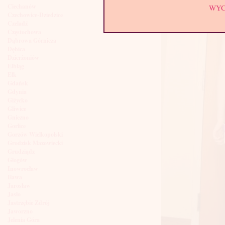
Ciechanów
WY
Czechowice-Dziedzice
Czeladź
Częstochowa
Dąbrowa Górnicza
Dębica
Dzierżoniów
Elbląg
Ełk
Gdańsk
Gdynia
Giżycko
Gliwice
Gniezno
Gorlice
Gorzów Wielkopolski
Grodzisk Mazowiecki
Grudziądz
Głogów
Inowrocław
Iława
Jarosław
Jasło
Jastrzębie Zdrój
Jaworzno
Jelenia Góra