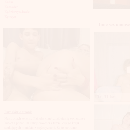
Kalisz
Katowice
Kędzierzyn-koźle
Kętrzyn
Kielce
Inne sex anonse
Kłodzko
Knurów
Konin
Koszalin
Kołobrzeg
Kraków
Kraśnik
Krosno
Krotoszyn
Kutno
Kwidzyń
Legionowo
Legnica
Leszno
Lębork
Ela, 31 lat
Lubin
Lublin
Luboń
Parę słów o stronie
Łódź
Na stronach serwisu Fajnelaski.net znajdują się sex anonse
Łomża
kobiet z ponad 100 miejscowości z terenu całego kraju
Łowicz
szukających kontaktu z mężczyznami. Są to zarówno