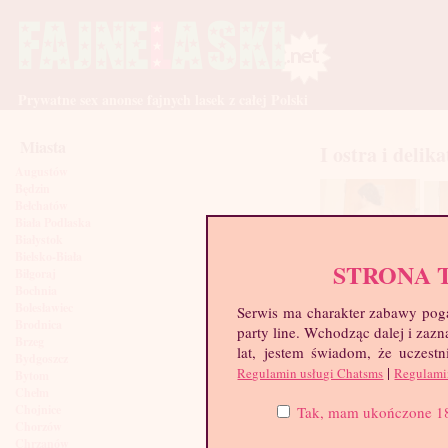
Prywatne sex anonse fajnych lasek z całej Polski
Miasta
I ostra i delik
Augustów
Będzin
Bełchatów
Biała Podlaska
Białystok
Bielsko-Biała
STRONA 
Biłgoraj
Bochnia
Bolesławiec
Serwis ma charakter zabawy poga
Brodnica
party line. Wchodząc dalej i za
Brzeg
lat, jestem świadom, że uczestn
Bydgoszcz
|
Regulamin usługi Chatsms
Regulami
Bytom
Chełm
Chojnice
Tak, mam ukończone 18 l
Chorzów
Chrzanów