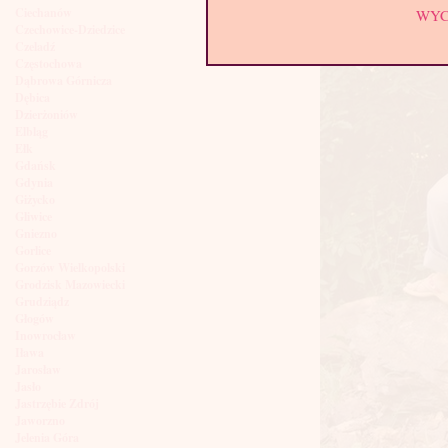
Ciechanów
WY
Czechowice-Dziedzice
Czeladź
Częstochowa
Dąbrowa Górnicza
Dębica
Dzierżoniów
Elbląg
Ełk
Gdańsk
Gdynia
Giżycko
Gliwice
Gniezno
Gorlice
Gorzów Wielkopolski
Grodzisk Mazowiecki
Grudziądz
Głogów
Inowrocław
Iława
Jarosław
Jasło
Jastrzębie Zdrój
Jaworzno
Jelenia Góra