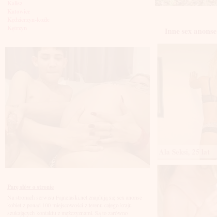
Kalisz
Katowice
Kędzierzyn-koźle
Kętrzyn
Inne sex anons
Kielce
Kłodzko
Knurów
Konin
Koszalin
Kołobrzeg
Kraków
Kraśnik
Krosno
Krotoszyn
Kutno
Kwidzyń
Legionowo
Legnica
Ala Seksi, 25 lat
Leszno
Lębork
Lubin
Lublin
Luboń
Parę słów o stronie
Łódź
Na stronach serwisu Fajnelaski.net znajdują się sex anonse
Łomża
kobiet z ponad 100 miejscowości z terenu całego kraju
Łowicz
szukających kontaktu z mężczyznami. Są to zarówno