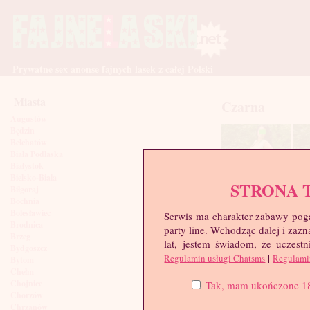
Prywatne sex anonse fajnych lasek z całej Polski
Miasta
Czarna
Augustów
Będzin
Bełchatów
Biała Podlaska
Białystok
Bielsko-Biała
STRONA 
Biłgoraj
Bochnia
Bolesławiec
Serwis ma charakter zabawy poga
Brodnica
party line. Wchodząc dalej i za
Brzeg
lat, jestem świadom, że uczestn
Bydgoszcz
|
Regulamin usługi Chatsms
Regulami
Bytom
Chełm
Chojnice
Tak, mam ukończone 18 l
Chorzów
Chrzanów