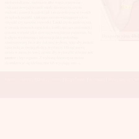
Łuków
niedoświadczone, nieśmiasłe albo wręcz przeciwnie -
Malbork
szukające nowych wrażeń młode dziewczyny, często
Mielec
studentki a nawet licealistki jak i niezaspokojone w swoich
Mikołów
związkach mężatki, szukające niezobowiązującego seksu
Mińsk Mazowiecki
singielki czy samotne rozwódki.
Laski
często zamieszczają
Mława
w swoich anonsach nagie fotki, krótki opis sex preferencji i
Mysłowice
czasami warunki jakie stawiają potencjalnym partnerom. Są
Dyspozycyjna 40-l
Myszków
to chyba wystarczające informacje jakie potrzebuje
Nowa Sól
zainteresowany facet aby dokonać wyboru, więc aby znaleźć
fajną laskę ze swojej okolicy, wystarczy kliknąć nazwę
Nowy Dwór Mazowiecki
miasta w menu po lewej stronie aby wyśiwetlić aktualne
sex
Nowy Sącz
anonse
z tego regionu. Z wybraną dziewczyną można
Nowy Targ
skontaktować się telefonicznie lub wysyłając sms-a.
Nysa
Oleśnica
Olkusz
Strona Główna
|
Dodaj anons
|
Regulamin
|
Kontakt
|
Polecane sex wi
Olsztyn
Oława
Opole
Ostróda
Ostrów Wielkopolski
Ostrowiec Świętokrzyski
Ostrołęka
Otwock
Oświęcim
Pabianice
Piaseczno
Piekary Śląskie