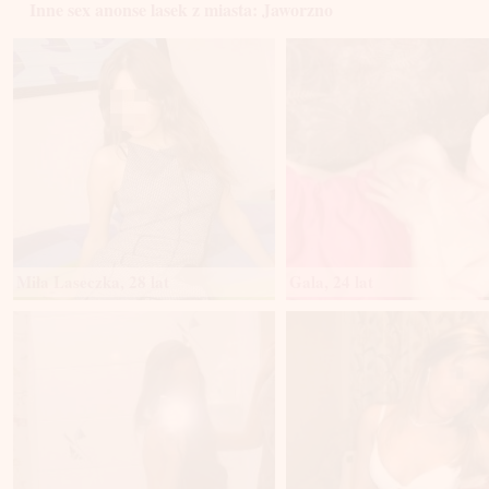
Inne sex anonse lasek z miasta: Jaworzno
Miła Laseczka, 28 lat
Gala, 24 lat