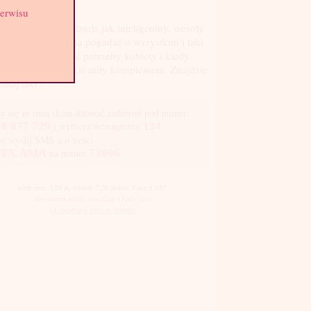
st: 3
serwisu
 tak na mnie nie działa jak inteligentny, wesoły
et, z którym można pogadać o wszystkim i taki
ry umie rozpoznać potrzeby kobiety i kiedy
eba szepnąć jej jakiś miły komplement. Znajdzie
 tutaj taki?
y się ze mną skontaktować zadzwoń pod numer:
8 877 729
i wybierz wewnętrzny
134
bo wyślij SMS-a o treści
TX.AMA
na numer
73906
koszt sms: 3,69 zł, telefon: 7,38 zł/min. Ceny z VAT.
Regulamin usługi Sms Chat i Party Line
jak zwiększyć limit w telefonie