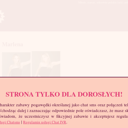
Młode, starsze, seksowne polskie laski cze
Marlena
STRONA TYLKO DLA DOROSŁYCH!
mia
harakter zabawy pogawędki określanej jako chat sms oraz połączeń te
troc
 Wchodząc dalej i zaznaczając odpowiednie pole oświadczasz, że masz 
Wie
 świadom, że uczestniczysz w fikcyjnej zabawie i akceptujesz regul
Wzr
|
.
ługi Chatsms
Regulamin usługi Chat IVR
Wa