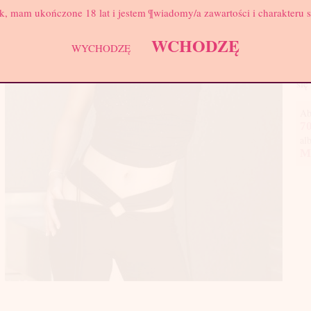
Biu
k, mam ukończone 18 lat i jestem ¶wiadomy/a zawartości i charakteru 
Nic
WCHODZĘ
fac
WYCHODZĘ
któ
trz
się
Ab
70
al
M