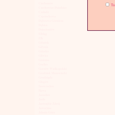
Ciechanów
Ta
Czechowice-Dziedzice
Czeladź
Częstochowa
Dąbrowa Górnicza
Dębica
Dzierżoniów
Elbląg
Ełk
Gdańsk
Gdynia
Giżycko
Gliwice
Gniezno
Gorlice
Gorzów Wielkopolski
Grodzisk Mazowiecki
Grudziądz
Głogów
Inowrocław
Iława
Jarosław
Jasło
Jastrzębie Zdrój
Jaworzno
Jelenia Góra