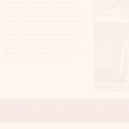
Łuków
niedoświadczone, nieśmiasłe albo wręcz przeciwnie -
Malbork
szukające nowych wrażeń młode dziewczyny, często
Mielec
studentki a nawet licealistki jak i niezaspokojone w swoich
plus50sex, 58 lat
Mikołów
związkach mężatki, szukające niezobowiązującego seksu
Mińsk Mazowiecki
singielki czy samotne rozwódki.
Laski
często zamieszczają
Mława
w swoich anonsach nagie fotki, krótki opis sex preferencji i
Mysłowice
czasami warunki jakie stawiają potencjalnym partnerom. Są
Myszków
to chyba wystarczające informacje jakie potrzebuje
Nowa Sól
zainteresowany facet aby dokonać wyboru, więc aby znaleźć
fajną laskę ze swojej okolicy, wystarczy kliknąć nazwę
Nowy Dwór Mazowiecki
miasta w menu po lewej stronie aby wyśiwetlić aktualne
sex
Nowy Sącz
anonse
z tego regionu. Z wybraną dziewczyną można
Nowy Targ
skontaktować się telefonicznie lub wysyłając sms-a.
Nysa
Oleśnica
Olkusz
Olsztyn
Oława
Opole
Serwis sprzątajacy 
Ostróda
Ostrów Wielkopolski
Ostrowiec Świętokrzyski
Ostrołęka
Strona Główna
|
Dodaj anons
|
Regulamin
|
Kontakt
|
Polecane sex wi
Otwock
Oświęcim
Pabianice
Piaseczno
Piekary Śląskie