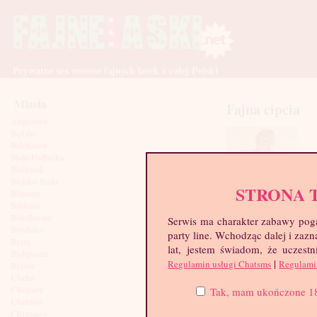
Prywatne sex anonse fajnych lasek z całej Polski
Miasta
Fajna cipcia
Augustów
Będzin
Bełchatów
Biała Podlaska
Białystok
Bielsko-Biała
STRONA 
Biłgoraj
Bochnia
Bolesławiec
Serwis ma charakter zabawy poga
Brodnica
party line. Wchodząc dalej i za
Brzeg
lat, jestem świadom, że uczestn
Bydgoszcz
|
Regulamin usługi Chatsms
Regulami
Bytom
Chełm
Chojnice
Tak, mam ukończone 18 l
Chorzów
Chrzanów