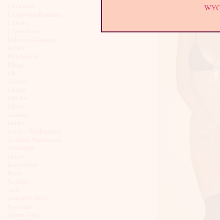
Ciechanów
WY
Czechowice-Dziedzice
Czeladź
Częstochowa
Dąbrowa Górnicza
Dębica
Dzierżoniów
Elbląg
Ełk
Gdańsk
Gdynia
Giżycko
Gliwice
Gniezno
Gorlice
Gorzów Wielkopolski
Grodzisk Mazowiecki
Grudziądz
Głogów
Inowrocław
Iława
Jarosław
Jasło
Jastrzębie Zdrój
Jaworzno
Jelenia Góra