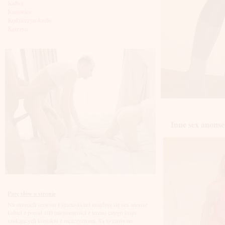
Kalisz
Katowice
Kędzierzyn-koźle
Kętrzyn
Kielce
Kłodzko
Knurów
Konin
Koszalin
Kołobrzeg
Kraków
Kraśnik
Krosno
Krotoszyn
Kutno
Inne sex anonse 
Kwidzyń
Legionowo
Legnica
Leszno
Lębork
Lubin
Lublin
Luboń
Parę słów o stronie
Łódź
Na stronach serwisu Fajnelaski.net znajdują się sex anonse
Łomża
kobiet z ponad 100 miejscowości z terenu całego kraju
Łowicz
szukających kontaktu z mężczyznami. Są to zarówno