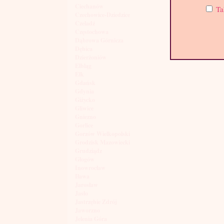
Ciechanów
Ta
Czechowice-Dziedzice
Czeladź
Częstochowa
Dąbrowa Górnicza
Dębica
Dzierżoniów
Elbląg
Ełk
Gdańsk
Gdynia
Giżycko
Gliwice
Gniezno
Gorlice
Gorzów Wielkopolski
Grodzisk Mazowiecki
Grudziądz
Głogów
Inowrocław
Iława
Jarosław
Jasło
Jastrzębie Zdrój
Jaworzno
Jelenia Góra