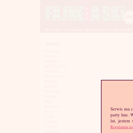
Prywatne sex anonse fajnych lasek z całej Polski
Miasta
Augustów
Będzin
Bełchatów
Biała Podlaska
Białystok
Bielsko-Biała
Biłgoraj
Bochnia
Bolesławiec
Brodnica
Brzeg
Bydgoszcz
Serwis ma c
Bytom
party line.
Chełm
lat, jestem
Chojnice
Regulamin us
Chorzów
Chrzanów