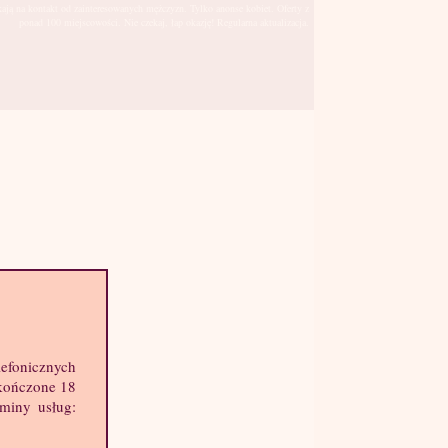
kają na kontakt od zainteresowanych mężczyzn. Tylko anonse kobiet. Oferty z
ponad 100 miejscowości. Nie czekaj, łap okazję! Regularna aktualizacja.
Piła
sto:
lefonicznych
hę informacji o mnie:
skończone 18
k: 24 lat
aminy usług:
ost: 164 cm
ga: 53 kg