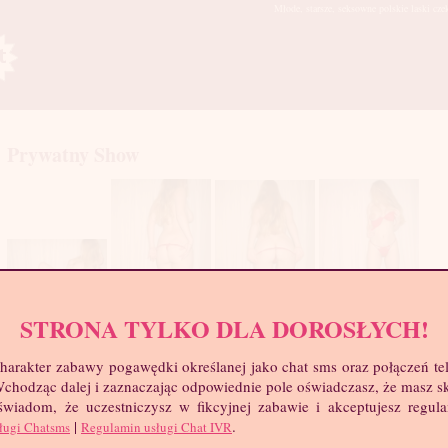
Młode, starsze, seksowne polskie laski cze
Prywatny Show
STRONA TYLKO DLA DOROSŁYCH!
mia
harakter zabawy pogawędki określanej jako chat sms oraz połączeń te
troc
 Wchodząc dalej i zaznaczając odpowiednie pole oświadczasz, że masz 
Wie
 świadom, że uczestniczysz w fikcyjnej zabawie i akceptujesz regul
Wzr
|
.
ługi Chatsms
Regulamin usługi Chat IVR
Wa