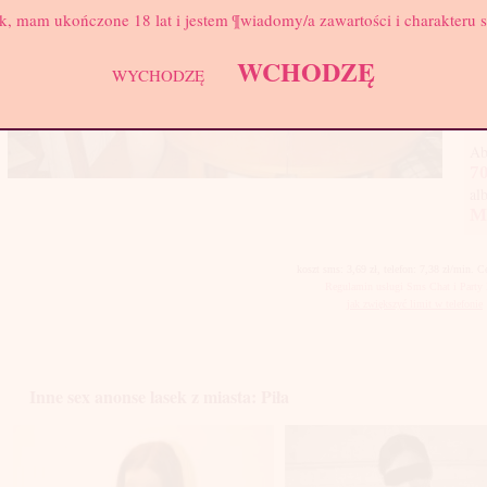
Biu
k, mam ukończone 18 lat i jestem ¶wiadomy/a zawartości i charakteru 
Pod
tak
WCHODZĘ
WYCHODZĘ
mas
por
Ab
70
al
M
koszt sms: 3,69 zł, telefon: 7,38 zł/min. 
Regulamin usługi Sms Chat i Party 
jak zwiększyć limit w telefonie
Inne sex anonse lasek z miasta: Piła