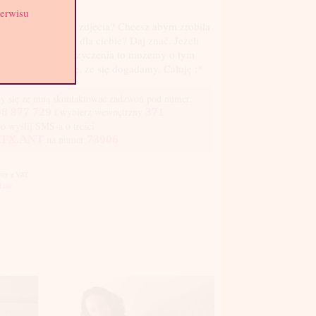
st: 4
serwisu
obają ci się moje zdjęcia? Chcesz abym zrobiła
i mały show tylko dla ciebie? Daj znać. Jeżeli
z też jakieś inne życzenia to możemy o tym
ozmawiać i myślę, że się dogadamy. Całuję :*
y się ze mną skontaktować zadzwoń pod numer:
8 877 729
i wybierz wewnętrzny
371
bo wyślij SMS-a o treści
TX.ANT
na numer
73906
Ceny z VAT.
Line