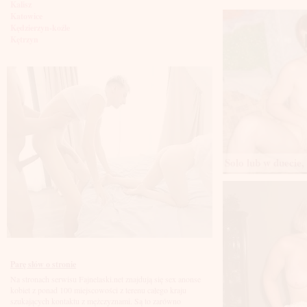
Kalisz
Katowice
Kędzierzyn-koźle
Kętrzyn
Kielce
Kłodzko
Knurów
Konin
Koszalin
Kołobrzeg
Kraków
Kraśnik
Krosno
Krotoszyn
Solo lub w duecie, 
Kutno
Kwidzyń
Legionowo
Legnica
Leszno
Lębork
Lubin
Lublin
Luboń
Parę słów o stronie
Łódź
Na stronach serwisu Fajnelaski.net znajdują się sex anonse
Łomża
kobiet z ponad 100 miejscowości z terenu całego kraju
Łowicz
szukających kontaktu z mężczyznami. Są to zarówno