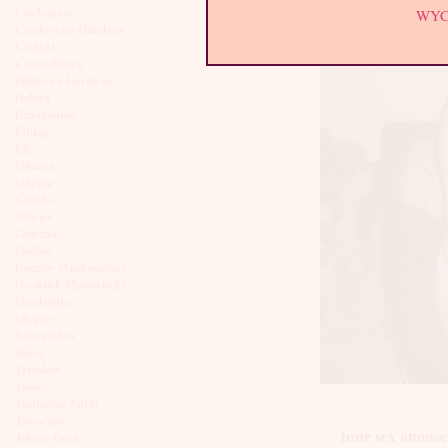
Ciechanów
WY
Czechowice-Dziedzice
Czeladź
Częstochowa
Dąbrowa Górnicza
Dębica
Dzierżoniów
Elbląg
Ełk
Gdańsk
Gdynia
Giżycko
Gliwice
Gniezno
Gorlice
Gorzów Wielkopolski
Grodzisk Mazowiecki
Grudziądz
Głogów
Inowrocław
Iława
Jarosław
Jasło
Jastrzębie Zdrój
Jaworzno
Inne sex anonse
Jelenia Góra