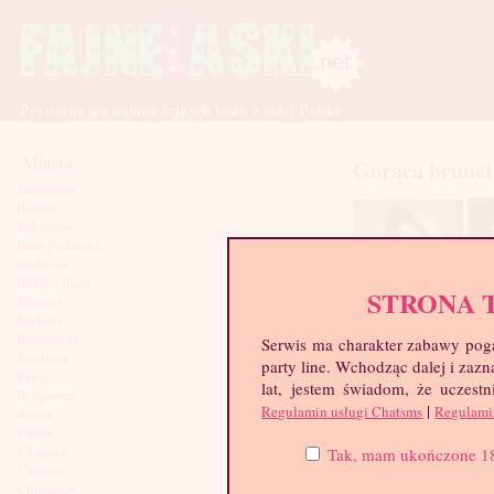
Prywatne sex anonse fajnych lasek z całej Polski
Miasta
Gorąca brune
Augustów
Będzin
Bełchatów
Biała Podlaska
Białystok
Bielsko-Biała
STRONA 
Biłgoraj
Bochnia
Bolesławiec
Serwis ma charakter zabawy poga
Brodnica
party line. Wchodząc dalej i za
Brzeg
lat, jestem świadom, że uczestn
Bydgoszcz
|
Regulamin usługi Chatsms
Regulami
Bytom
Chełm
Chojnice
Tak, mam ukończone 18 l
Chorzów
Chrzanów