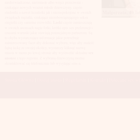
Łuków
niedoświadczone, nieśmiasłe albo wręcz przeciwnie -
Malbork
szukające nowych wrażeń młode dziewczyny, często
Mielec
Małgorzata, 40 la
studentki a nawet licealistki jak i niezaspokojone w swoich
Mikołów
związkach mężatki, szukające niezobowiązującego seksu
Mińsk Mazowiecki
singielki czy samotne rozwódki.
Laski
często zamieszczają
Mława
w swoich anonsach nagie fotki, krótki opis sex preferencji i
Mysłowice
czasami warunki jakie stawiają potencjalnym partnerom. Są
Myszków
to chyba wystarczające informacje jakie potrzebuje
Nowa Sól
zainteresowany facet aby dokonać wyboru, więc aby znaleźć
fajną laskę ze swojej okolicy, wystarczy kliknąć nazwę
Nowy Dwór Mazowiecki
miasta w menu po lewej stronie aby wyśiwetlić aktualne
sex
Nowy Sącz
anonse
z tego regionu. Z wybraną dziewczyną można
Nowy Targ
skontaktować się telefonicznie lub wysyłając sms-a.
Nysa
Oleśnica
Olkusz
Strona Główna
|
Dodaj anons
|
Regulamin
|
Kontakt
|
Polecane sex wi
Olsztyn
Oława
Opole
Ostróda
Ostrów Wielkopolski
Ostrowiec Świętokrzyski
Ostrołęka
Otwock
Oświęcim
Pabianice
Piaseczno
Piekary Śląskie