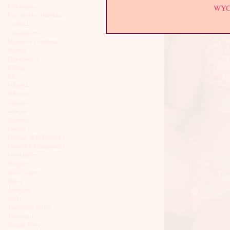
Ciechanów
WY
Czechowice-Dziedzice
Czeladź
Częstochowa
Dąbrowa Górnicza
Dębica
Dzierżoniów
Elbląg
Ełk
Gdańsk
Gdynia
Giżycko
Gliwice
Gniezno
Gorlice
Gorzów Wielkopolski
Grodzisk Mazowiecki
Grudziądz
Głogów
Inowrocław
Iława
Jarosław
Jasło
Jastrzębie Zdrój
Jaworzno
Jelenia Góra