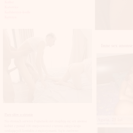
Kalisz
Katowice
Kędzierzyn-koźle
Kętrzyn
Kielce
Kłodzko
Knurów
Konin
Koszalin
Inne sex anonse 
Kołobrzeg
Kraków
Kraśnik
Krosno
Krotoszyn
Kutno
Kwidzyń
Legionowo
Legnica
Leszno
Lębork
Lubin
Lublin
Luboń
Parę słów o stronie
Łódź
Agata, 25 lat
Na stronach serwisu Fajnelaski.net znajdują się sex anonse
Łomża
kobiet z ponad 100 miejscowości z terenu całego kraju
Łowicz
szukających kontaktu z mężczyznami. Są to zarówno