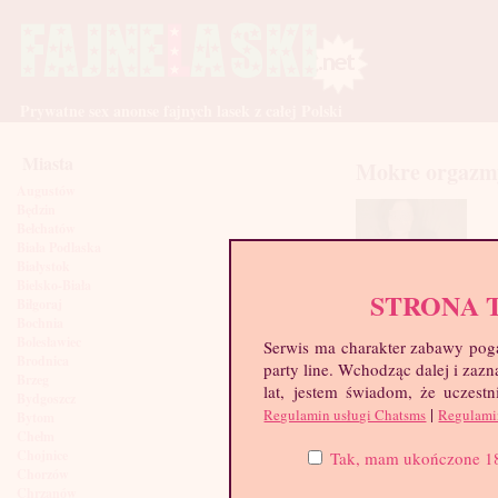
Prywatne sex anonse fajnych lasek z całej Polski
Miasta
Mokre orgazm
Augustów
Będzin
Bełchatów
Biała Podlaska
Białystok
Bielsko-Biała
STRONA 
Biłgoraj
Bochnia
Bolesławiec
Serwis ma charakter zabawy poga
Brodnica
party line. Wchodząc dalej i za
Brzeg
lat, jestem świadom, że uczestn
Bydgoszcz
|
Regulamin usługi Chatsms
Regulami
Bytom
Chełm
Chojnice
Tak, mam ukończone 18 l
Chorzów
Chrzanów