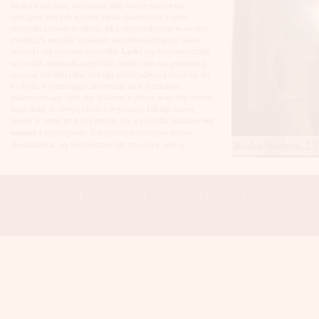
Łuków
niedoświadczone, nieśmiasłe albo wręcz przeciwnie -
Malbork
szukające nowych wrażeń młode dziewczyny, często
Mielec
studentki a nawet licealistki jak i niezaspokojone w swoich
Mikołów
związkach mężatki, szukające niezobowiązującego seksu
Mińsk Mazowiecki
singielki czy samotne rozwódki.
Laski
często zamieszczają
Mława
w swoich anonsach nagie fotki, krótki opis sex preferencji i
Mysłowice
czasami warunki jakie stawiają potencjalnym partnerom. Są
Myszków
to chyba wystarczające informacje jakie potrzebuje
Nowa Sól
zainteresowany facet aby dokonać wyboru, więc aby znaleźć
fajną laskę ze swojej okolicy, wystarczy kliknąć nazwę
Nowy Dwór Mazowiecki
miasta w menu po lewej stronie aby wyśiwetlić aktualne
sex
Nowy Sącz
anonse
z tego regionu. Z wybraną dziewczyną można
Nowy Targ
Boska Słodycz, 23 
skontaktować się telefonicznie lub wysyłając sms-a.
Nysa
Oleśnica
Olkusz
Olsztyn
Strona Główna
|
Dodaj anons
|
Regulamin
|
Kontakt
|
Polecane sex wi
Oława
Opole
Ostróda
Ostrów Wielkopolski
Ostrowiec Świętokrzyski
Ostrołęka
Otwock
Oświęcim
Pabianice
Piaseczno
Piekary Śląskie