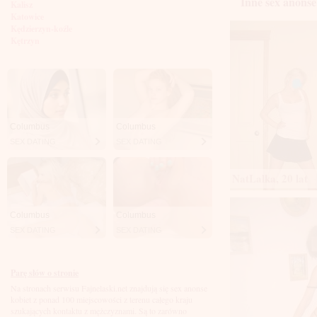
Inne sex anonse
Kalisz
Katowice
Kędzierzyn-koźle
Kętrzyn
Kielce
Kłodzko
Knurów
Konin
Koszalin
Kołobrzeg
Kraków
Columbus
Columbus
Kraśnik
SEX DATING
SEX DATING
Krosno
Krotoszyn
Kutno
NatLalka, 20 lat
Kwidzyń
Legionowo
Legnica
Columbus
Columbus
Leszno
SEX DATING
SEX DATING
Lębork
Lubin
Lublin
Luboń
Parę słów o stronie
Łódź
Na stronach serwisu Fajnelaski.net znajdują się sex anonse
Łomża
kobiet z ponad 100 miejscowości z terenu całego kraju
Łowicz
szukających kontaktu z mężczyznami. Są to zarówno