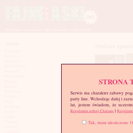
Prywatne sex anonse fajnych lasek z całej Polski
Miasta
Szukam spons
Augustów
Będzin
Bełchatów
Biała Podlaska
Białystok
Bielsko-Biała
STRONA 
Biłgoraj
Bochnia
Bolesławiec
Serwis ma charakter zabawy poga
Brodnica
party line. Wchodząc dalej i za
Brzeg
lat, jestem świadom, że uczestn
Bydgoszcz
|
Regulamin usługi Chatsms
Regulami
Bytom
Chełm
Chojnice
Tak, mam ukończone 18 l
Chorzów
Chrzanów