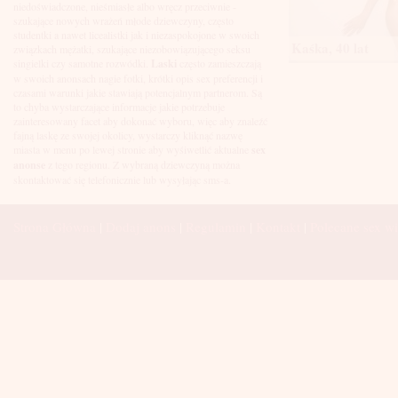
Łuków
niedoświadczone, nieśmiasłe albo wręcz przeciwnie -
Malbork
szukające nowych wrażeń młode dziewczyny, często
Mielec
studentki a nawet licealistki jak i niezaspokojone w swoich
Mikołów
Kaśka, 40 lat
związkach mężatki, szukające niezobowiązującego seksu
Mińsk Mazowiecki
singielki czy samotne rozwódki.
Laski
często zamieszczają
Mława
w swoich anonsach nagie fotki, krótki opis sex preferencji i
Mysłowice
czasami warunki jakie stawiają potencjalnym partnerom. Są
Myszków
to chyba wystarczające informacje jakie potrzebuje
Nowa Sól
zainteresowany facet aby dokonać wyboru, więc aby znaleźć
fajną laskę ze swojej okolicy, wystarczy kliknąć nazwę
Nowy Dwór Mazowiecki
miasta w menu po lewej stronie aby wyśiwetlić aktualne
sex
Nowy Sącz
anonse
z tego regionu. Z wybraną dziewczyną można
Nowy Targ
skontaktować się telefonicznie lub wysyłając sms-a.
Nysa
Oleśnica
Olkusz
Strona Główna
|
Dodaj anons
|
Regulamin
|
Kontakt
|
Polecane sex wi
Olsztyn
Oława
Opole
Ostróda
Ostrów Wielkopolski
Ostrowiec Świętokrzyski
Ostrołęka
Otwock
Oświęcim
Pabianice
Piaseczno
Piekary Śląskie