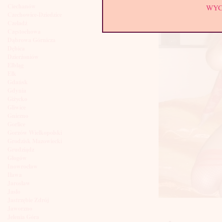
Ciechanów
WY
Czechowice-Dziedzice
Czeladź
Częstochowa
Dąbrowa Górnicza
Dębica
Dzierżoniów
Elbląg
Ełk
Gdańsk
Gdynia
Giżycko
Gliwice
Gniezno
Gorlice
Gorzów Wielkopolski
Grodzisk Mazowiecki
Grudziądz
Głogów
Inowrocław
Iława
Jarosław
Jasło
Jastrzębie Zdrój
Jaworzno
Jelenia Góra