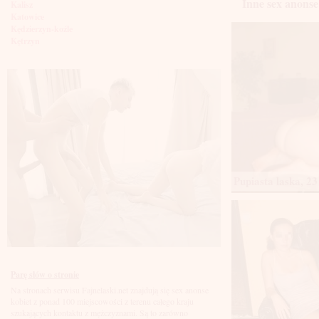
Inne sex anonse
Kalisz
Katowice
Kędzierzyn-koźle
Kętrzyn
Kielce
Kłodzko
Knurów
Konin
Koszalin
Kołobrzeg
Kraków
Kraśnik
Krosno
Krotoszyn
Kutno
Pupiasta laska, 23
Kwidzyń
Legionowo
Legnica
Leszno
Lębork
Lubin
Lublin
Luboń
Parę słów o stronie
Łódź
Na stronach serwisu Fajnelaski.net znajdują się sex anonse
Łomża
kobiet z ponad 100 miejscowości z terenu całego kraju
Łowicz
szukających kontaktu z mężczyznami. Są to zarówno