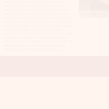
Łuków
niedoświadczone, nieśmiasłe albo wręcz przeciwnie -
Malbork
szukające nowych wrażeń młode dziewczyny, często
Mielec
studentki a nawet licealistki jak i niezaspokojone w swoich
Mikołów
Izabella28, 28 lat
związkach mężatki, szukające niezobowiązującego seksu
Mińsk Mazowiecki
singielki czy samotne rozwódki.
Laski
często zamieszczają
Mława
w swoich anonsach nagie fotki, krótki opis sex preferencji i
Mysłowice
czasami warunki jakie stawiają potencjalnym partnerom. Są
Myszków
to chyba wystarczające informacje jakie potrzebuje
Nowa Sól
zainteresowany facet aby dokonać wyboru, więc aby znaleźć
fajną laskę ze swojej okolicy, wystarczy kliknąć nazwę
Nowy Dwór Mazowiecki
miasta w menu po lewej stronie aby wyśiwetlić aktualne
sex
Nowy Sącz
anonse
z tego regionu. Z wybraną dziewczyną można
Nowy Targ
skontaktować się telefonicznie lub wysyłając sms-a.
Nysa
Oleśnica
Olkusz
Strona Główna
|
Dodaj anons
|
Regulamin
|
Kontakt
|
Polecane sex wi
Olsztyn
Oława
Opole
Ostróda
Ostrów Wielkopolski
Ostrowiec Świętokrzyski
Ostrołęka
Otwock
Oświęcim
Pabianice
Piaseczno
Piekary Śląskie