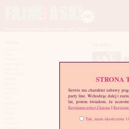
Prywatne sex anonse fajnych lasek z całej Polski
Miasta
Monika
Augustów
Będzin
Bełchatów
Biała Podlaska
Białystok
Bielsko-Biała
STRONA 
Biłgoraj
Bochnia
Bolesławiec
Serwis ma charakter zabawy poga
Brodnica
party line. Wchodząc dalej i za
Brzeg
lat, jestem świadom, że uczestn
Bydgoszcz
|
Regulamin usługi Chatsms
Regulami
Bytom
Chełm
Chojnice
Tak, mam ukończone 18 l
Chorzów
Chrzanów