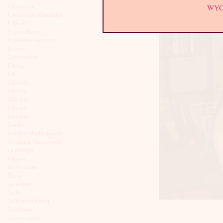
Ciechanów
WY
Czechowice-Dziedzice
Czeladź
Częstochowa
Dąbrowa Górnicza
Dębica
Dzierżoniów
Elbląg
Ełk
Gdańsk
Gdynia
Giżycko
Gliwice
Gniezno
Gorlice
Gorzów Wielkopolski
Grodzisk Mazowiecki
Grudziądz
Głogów
Inowrocław
Iława
Jarosław
Jasło
Jastrzębie Zdrój
Jaworzno
Jelenia Góra